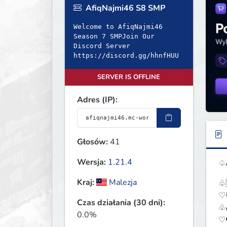
AfiqNajmi46 S8 SMP
Welcome to AfiqNajmi46
Season 7 SMPJoin Our
Discord Server
https://discord.gg/hhnfHUU
SERVER IS OFFLINE
Adres (IP):
Głosów:
41
Wersja:
1.21.4
♤A
Kraj:
Malezja
♧
♡
Czas działania (30 dni):
♧
0.0%
♡