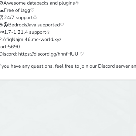
️Awesome datapacks and plugins♧

Free of lagg♡

24/7 support♧

🗿Bedrock/Java supported♡

️1.7-1.21.4 support♧

P:AfiqNajmi46.mc-world.xyz

ort:5690

iscord: https://discord.gg/hhnfHUU ♡
(If you have any questions, feel free to join our Discord server a