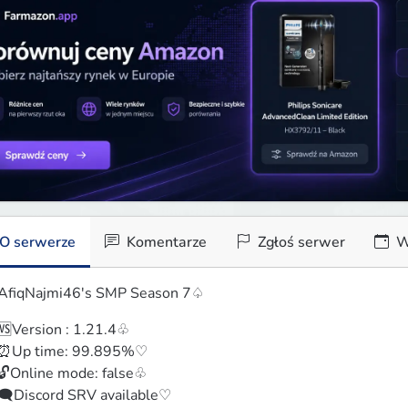
O serwerze
Komentarze
Zgłoś serwer
W
fiqNajmi46's SMP Season 7♤
Version : 1.21.4♧

⏰Up time: 99.895%♡

Online mode: false♧

️Discord SRV available♡
