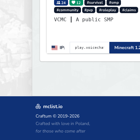
24
12
#survival
#smp
#community
#pvp
#roleplay
#claims
VCMC ┃ A public SMP
IP:
Minecraft 1.
mclist.io
Craftum
© 2019-2026
Crafted with love in Poland,
for those who come after