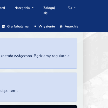
ord
Narzędzia
Zaloguj
się
Gra fabularna
Więzienie
Anarchia
a została wyłączona. Będziemy regularnie
esiące temu.