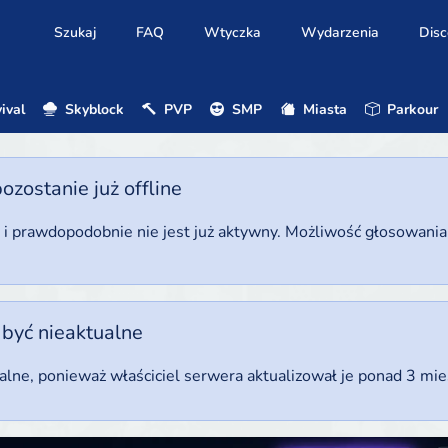
Szukaj
FAQ
Wtyczka
Wydarzenia
Disc
ival
Skyblock
PVP
SMP
Miasta
Parkour
ostanie już offline
u i prawdopodobnie nie jest już aktywny. Możliwość głosowani
 być nieaktualne
ualne, ponieważ właściciel serwera aktualizował je ponad 3 mi