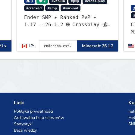
3
2
#vanilla
#pvp
#cross-play
#cracked
#smp
#survival
Ender SMP ✦ Ranked PvP ✦
1.17 - 26.1.2 🌐 Crossplay 💰
C
Rewards 🛠 Custom Gear
M
o
21.x
IP:
Minecraft 26.1.2
m
L
S
m
Linki
Ku
Polityka prywatności
net
Archiwalna lista serwerów
Het
Statystyki
Ski
Baza wiedzy