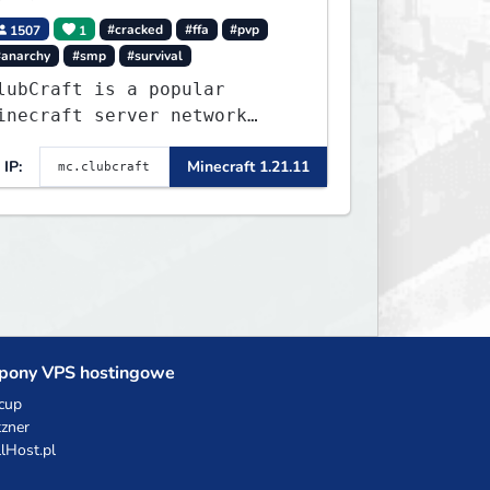
1507
1
#cracked
#ffa
#pvp
#anarchy
#smp
#survival
lubCraft is a popular
inecraft server network
ffering a variety of game
IP:
Minecraft 1.21.11
odes, including Survival,
ifesteal, FFA BoxPVP,
kyBlock, KitPVP and many
ore.
pony VPS hostingowe
cup
zner
llHost.pl