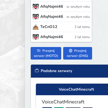
AfiqNajmi46
w zeszłym roku
AfiqNajmi46
w zeszłym roku
TeCnO12
2 lat temu
AfiqNajmi46
2 lat temu
Przejmij
Przejmij
serwer (MOTD)
serwer (DNS)
Podobne serwery
VoiceChatMinecraft
VoiceChatMinecraft