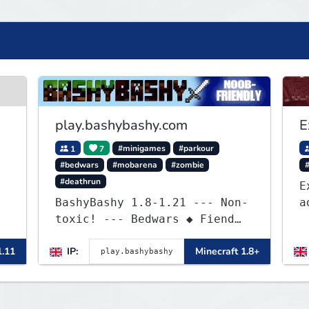
play.bashybashy.com
E
1
7
#minigames
#parkour
#bedwars
#mobarena
#zombie
#
#deathrun
E
BashyBashy 1.8-1.21 --- Non-
a
toxic! --- Bedwars ◆ Fiend
E
Fight ◆ Assault Course
a
1.11
IP:
Minecraft 1.8+
o
b
c
e