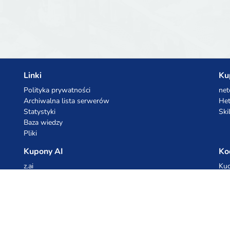
Linki
Ku
Polityka prywatności
net
Archiwalna lista serwerów
Het
Statystyki
Ski
Baza wiedzy
Pliki
Kupony AI
Ko
z.ai
Kuc
MiniMax
Ceb
All
cyb
dho