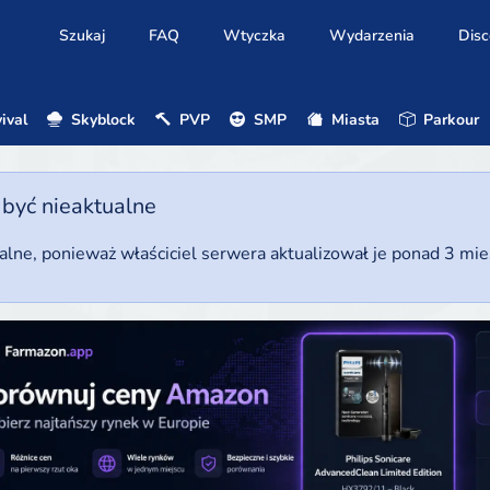
Szukaj
FAQ
Wtyczka
Wydarzenia
Disc
ival
Skyblock
PVP
SMP
Miasta
Parkour
 być nieaktualne
ualne, ponieważ właściciel serwera aktualizował je ponad 3 mi