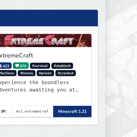
xtremeCraft
423
879
#survival
#skyblock
factions
#towny
#prison
#cracked
xperience the boundless
dventures awaiting you at
xtremeCraft.net! Embark on
 journey through a plethora
IP:
Minecraft 1.21
f exhilarating game modes,
lending both timeless
lassics and innovative new
xperiences seamlessly.