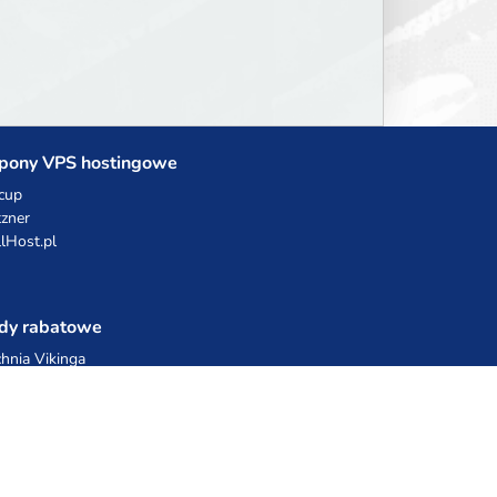
pony VPS hostingowe
cup
zner
llHost.pl
dy rabatowe
hnia Vikinga
ulka Catering
egro Share
erFolks.pl
sting.pl