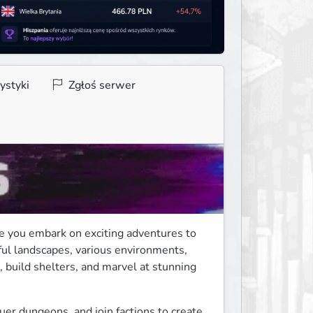
ystyki
Zgłoś serwer
 you embark on exciting adventures to 
ful landscapes, various environments, 
 build shelters, and marvel at stunning 
er dungeons, and join factions to create 