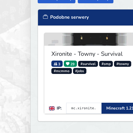
Podobne serwery
Xironite - Towny - Survival
3
29
#survival
#smp
#towny
#mcmmo
#jobs
IP:
Minecraft 1.2