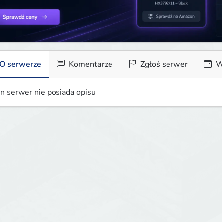
O serwerze
Komentarze
Zgłoś serwer
W
n serwer nie posiada opisu