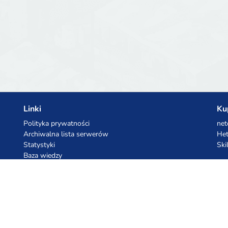
Linki
Ku
Polityka prywatności
net
Archiwalna lista serwerów
Het
Statystyki
Ski
Baza wiedzy
Pliki
Kupony AI
Ko
z.ai
Kuc
MiniMax
Ceb
All