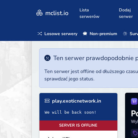
Lista
Dodaj
mclist.io
serwerów
serwer
Losowe serwery
Non-premium
Surv
Ten serwer prawdopodobnie poz
Ten serwer jest offline od dłuższego czas
sprawdzać jego status.
play.exoticnetwork.in
We will be back soon!
SERVER IS OFFLINE