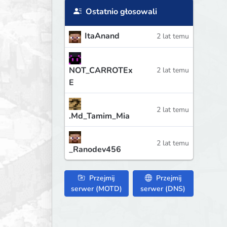
Ostatnio głosowali
ItaAnand
2 lat temu
NOT_CARROTEx
2 lat temu
E
2 lat temu
.Md_Tamim_Mia
2 lat temu
_Ranodev456
Przejmij
Przejmij
serwer (MOTD)
serwer (DNS)