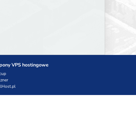
pony VPS hostingowe
cup
zner
llHost.pl
dy rabatowe
hnia Vikinga
ulka Catering
egro Share