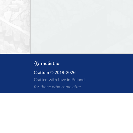
mclist.io
Craftum
© 2019-2026
Crafted with love in Poland,
for those who come after
Kupony hostingu Minecraft
Craftserve
IceHost.pl