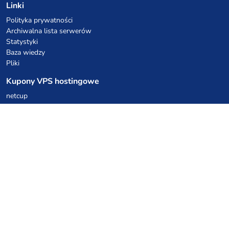
Linki
Polityka prywatności
Archiwalna lista serwerów
Statystyki
Baza wiedzy
Pliki
Kupony VPS hostingowe
netcup
Hetzner
SkillHost.pl
Kupony hostingu Minecraft
Craftserve
IceHost.pl
Kupony AI
z.ai
MiniMax
Kody rabatowe