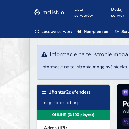
Lista
Dodaj
mclist.io
serwerów
serwer
Losowe serwery
Non-premium
Surv
Informacje na tej stronie mogą
Informacje na tej stronie mogą być nieakt
1fighter2defenders
imagine existing
ONLINE (0/100 players)
Adres (IP):