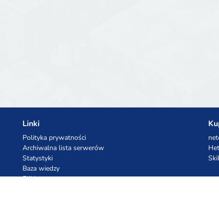
Linki
Ku
Polityka prywatności
net
Archiwalna lista serwerów
Het
Statystyki
Ski
Baza wiedzy
Pliki
Kupony AI
Ko
z.ai
Kuc