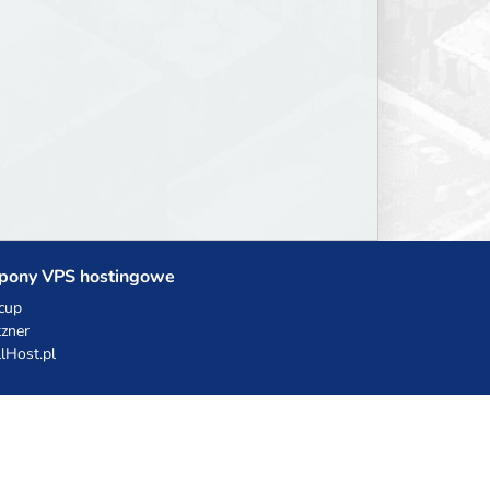
pony VPS hostingowe
cup
zner
llHost.pl
dy rabatowe
hnia Vikinga