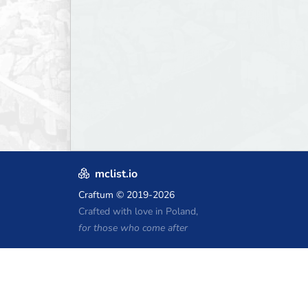
mclist.io
Craftum
© 2019-2026
Crafted with love in Poland,
for those who come after
Kupony hostingu Minecraft
Craftserve