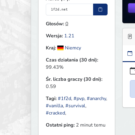
Głosów:
0
Wersja:
1.21
Kraj:
Niemcy
Czas działania (30 dni):
99.43%
Śr. liczba graczy (30 dni):
0.59
Tagi:
#1f2d
,
#pvp
,
#anarchy
,
#vanilla
,
#survival
,
#cracked
,
Ostatni ping:
2 minut temu