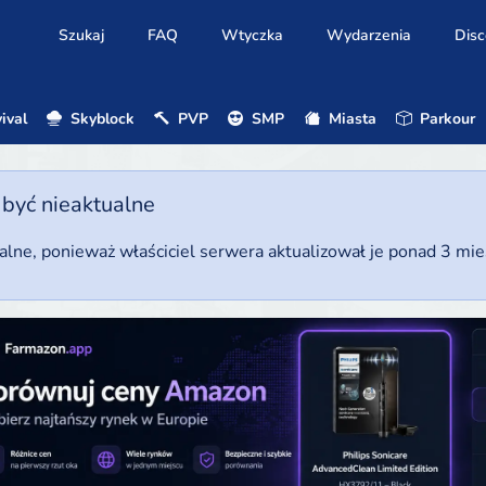
Szukaj
FAQ
Wtyczka
Wydarzenia
Disc
ival
Skyblock
PVP
SMP
Miasta
Parkour
 być nieaktualne
ualne, ponieważ właściciel serwera aktualizował je ponad 3 mi