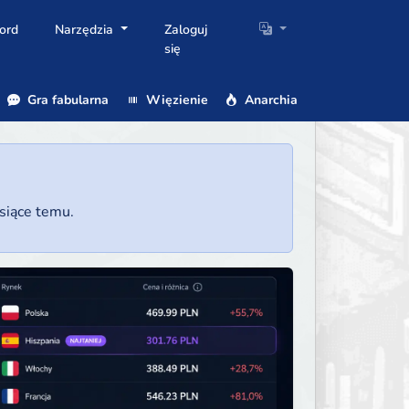
ord
Narzędzia
Zaloguj
się
Gra fabularna
Więzienie
Anarchia
esiące temu.