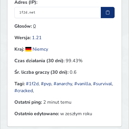
Adres (IP):
Głosów:
0
Wersja:
1.21
Kraj:
Niemcy
Czas działania (30 dni):
99.43%
Śr. liczba graczy (30 dni):
0.6
Tagi:
#1f2d
,
#pvp
,
#anarchy
,
#vanilla
,
#survival
,
#cracked
,
Ostatni ping:
2 minut temu
Ostatnio edytowano:
w zeszłym roku