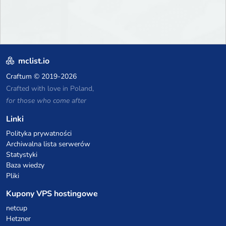
mclist.io
Craftum
© 2019-2026
Crafted with love in Poland,
for those who come after
Linki
Polityka prywatności
Archiwalna lista serwerów
Statystyki
Baza wiedzy
Pliki
Kupony VPS hostingowe
netcup
Hetzner