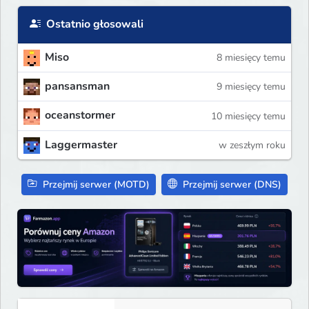
Ostatnio głosowali
Miso
8 miesięcy temu
pansansman
9 miesięcy temu
oceanstormer
10 miesięcy temu
Laggermaster
w zeszłym roku
Przejmij serwer (MOTD)
Przejmij serwer (DNS)