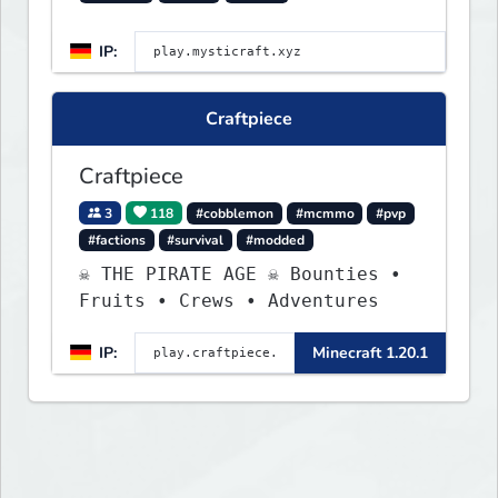
IP:
Craftpiece
Craftpiece
3
118
#cobblemon
#mcmmo
#pvp
#factions
#survival
#modded
☠ THE PIRATE AGE ☠ Bounties •
Fruits • Crews • Adventures
IP:
Minecraft 1.20.1