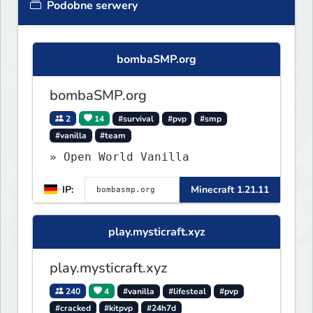
Podobne serwery
bombaSMP.org
bombaSMP.org
2
14
#survival
#pvp
#smp
#vanilla
#team
» Open World Vanilla
IP:
Minecraft 1.21.11
play.mysticraft.xyz
play.mysticraft.xyz
240
4
#vanilla
#lifesteal
#pvp
#cracked
#kitpvp
#24h7d