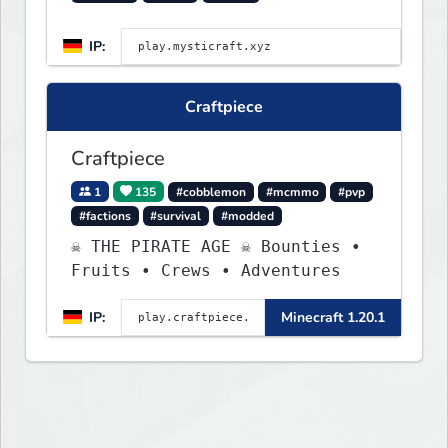
IP:
Craftpiece
Craftpiece
1
135
#cobblemon
#mcmmo
#pvp
#factions
#survival
#modded
☠ THE PIRATE AGE ☠ Bounties •
Fruits • Crews • Adventures
IP:
Minecraft 1.20.1