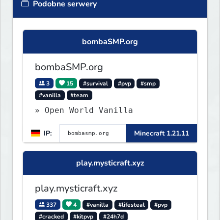
Podobne serwery
bombaSMP.org
bombaSMP.org
3
15
#survival
#pvp
#smp
#vanilla
#team
» Open World Vanilla
IP:
Minecraft 1.21.11
play.mysticraft.xyz
play.mysticraft.xyz
337
4
#vanilla
#lifesteal
#pvp
#cracked
#kitpvp
#24h7d