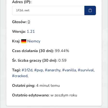
Adres (IP):
Głosów:
0
Wersja:
1.21
Kraj:
Niemcy
Czas działania (30 dni):
99.44%
Śr. liczba graczy (30 dni):
0.59
Tagi:
#1f2d
,
#pvp
,
#anarchy
,
#vanilla
,
#survival
,
#cracked
,
Ostatni ping:
4 minut temu
Ostatnio edytowano:
w zeszłym roku