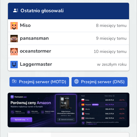
Ostatnio głosowali
Miso
8 miesięcy temu
pansansman
9 miesięcy temu
oceanstormer
10 miesięcy temu
Laggermaster
w zeszłym roku
Przejmij serwer (MOTD)
Przejmij serwer (DNS)