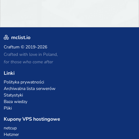
mclist.io
Craftum
© 2019-2026
Crafted with love in Poland,
for those who come after
Linki
Polityka prywatności
Archiwalna lista serwerów
Statystyki
Baza wiedzy
Pliki
Kupony VPS hostingowe
netcup
Hetzner