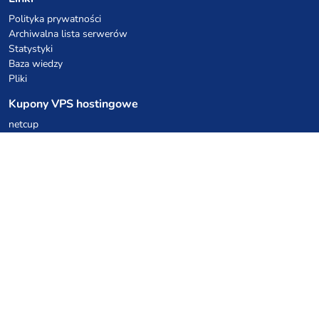
Polityka prywatności
Archiwalna lista serwerów
Statystyki
Baza wiedzy
Pliki
Kupony VPS hostingowe
netcup
Hetzner
SkillHost.pl
Kupony hostingu Minecraft
Craftserve
IceHost.pl
Kupony AI
z.ai
MiniMax
Kody rabatowe