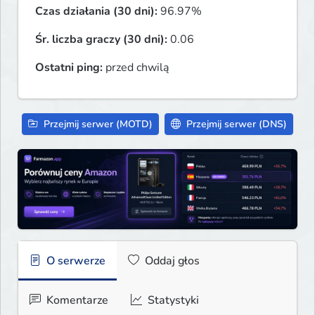
Czas działania (30 dni):
96.97%
Śr. liczba graczy (30 dni):
0.06
Ostatni ping:
przed chwilą
Przejmij serwer (MOTD)
Przejmij serwer (DNS)
O serwerze
Oddaj głos
Komentarze
Statystyki