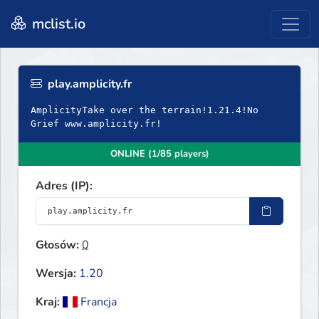
mclist.io
play.amplicity.fr
AmplicityTake over the terrain!1.21.4!No
Grief www.amplicity.fr!
ONLINE (1/85 players)
Adres (IP):
Głosów:
0
Wersja:
1.20
Kraj:
Francja