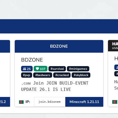
BDZONE
H
BDZONE
25
107
#survival
#minigames
#pvp
#bedwars
#cracked
#skyblock
H
.ᴄᴏᴍ Join JOIN BUILD-EVENT
Su
UPDATE 26.1 IS LIVE
W
g
21.2
IP:
Minecraft 1.21.11
—
L