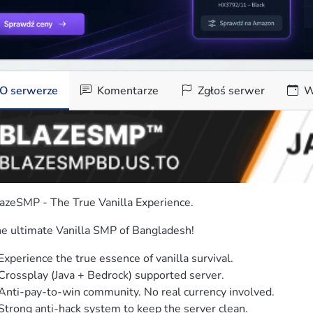
O serwerze
Komentarze
Zgłoś serwer
W
azeSMP - The True Vanilla Experience.
e ultimate Vanilla SMP of Bangladesh!
Experience the true essence of vanilla survival.

Crossplay (Java + Bedrock) supported server.

Anti-pay-to-win community. No real currency involved.

Strong anti-hack system to keep the server clean.
