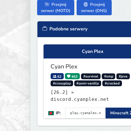
Przejmij
Przejmij
serwer (MOTD)
serwer (DNS)
Podobne serwery
Cyan Plex
Cyan Plex
62
463
#survival
#smp
#java
#crossplay
#semi-vanilla
#cracked
[26.2] »
discord.cyanplex.net
IP:
Minecraft 