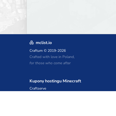
mclist.io
Craftum
© 2019-2026
Crafted with love in Poland,
for those who come after
Kupony hostingu Minecraft
Craftserve
IceHost.pl