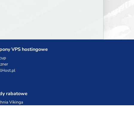
ou build ✦ Weekly Events —
lways something fun ✦ Zero
2W — Fair play for everyone
pony VPS hostingowe
cup
zner
llHost.pl
dy rabatowe
hnia Vikinga
ulka Catering
egro Share
erFolks.pl
sting.pl