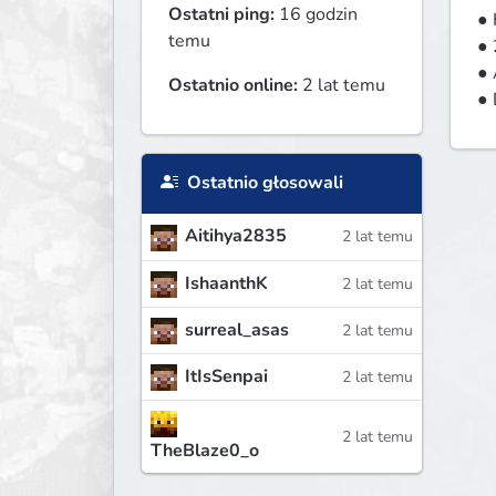
Ostatni ping:
16 godzin
● 
temu
● 
● 
Ostatnio online:
2 lat temu
● 
Ostatnio głosowali
Aitihya2835
2 lat temu
IshaanthK
2 lat temu
surreal_asas
2 lat temu
ItIsSenpai
2 lat temu
2 lat temu
TheBlaze0_o