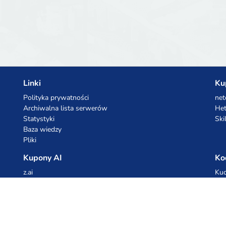
y
A
P
Linki
Ku
Polityka prywatności
net
Archiwalna lista serwerów
Het
Statystyki
Ski
Baza wiedzy
Pliki
Kupony AI
Ko
z.ai
Kuc
MiniMax
Ceb
All
cyb
dho