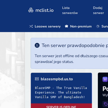
Lista
Dodaj
mclist.io
serwerów
serwer
Losowe serwery
Non-premium
Surv
Ten serwer prawdopodobnie poz
Ten serwer jest offline od dłuższego czas
sprawdzać jego status.
blazesmpbd.us.to
BlazeSMP - The True Vanilla
Experience. The ultimate
Vanilla SMP of Bangladesh!
SERVER IS OFFLINE