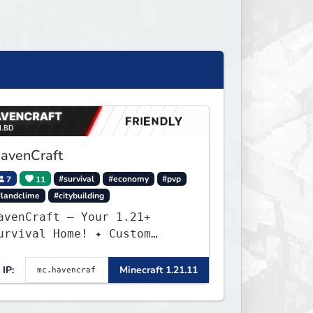
avenCraft
7
11
#survival
#economy
#pvp
#landclime
#citybuilding
avenCraft — Your 1.21+
rvival Home! ✦ Custom
orld — Unique terrain
eneration ✦ Player Economy
IP:
Minecraft 1.21.11
 Trade & build wealth ✦
and Claims — Protect what