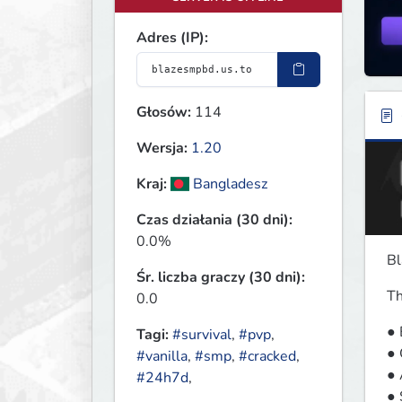
Adres (IP):
Głosów:
114
Wersja:
1.20
Kraj:
Bangladesz
Czas działania (30 dni):
0.0%
Bl
Śr. liczba graczy (30 dni):
Th
0.0
● 
Tagi:
#survival
,
#pvp
,
● 
#vanilla
,
#smp
,
#cracked
,
● 
#24h7d
,
● 