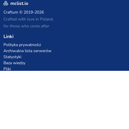
mclist.io
Craftum
© 2019-2026
Crafted with love in Poland,
for those who come after
Linki
Polityka prywatności
Archiwalna lista serwerów
Statystyki
Baza wiedzy
Pliki
Kupony VPS hostingowe
netcup
Hetzner
SkillHost.pl
Kupony hostingu Minecraft
Craftserve
IceHost.pl