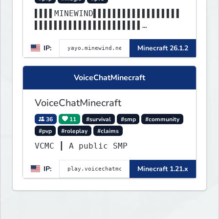
▌▌▌▌MINEWIND▌▌▌▌▌▌▌▌▌▌▌▌▌▌▌▌▌▌
▌▌▌▌▌▌▌▌▌▌▌▌▌▌▌▌▌▌▌▌▌▌
▌▌▌▌▌▌▌▌▌▌▌▌▌▌▌▌▌▌▌▌▌▌▌▌▌▌▌▌▌▌
IP:
Minecraft 26.1.2
▌▌▌▌▌▌▌▌▌▌▌▌▌▌▌▌▌▌▌▌▌▌
VoiceChatMinecraft
VoiceChatMinecraft
36
11
#survival
#smp
#community
#pvp
#roleplay
#claims
VCMC ┃ A public SMP
IP:
Minecraft 1.21.x