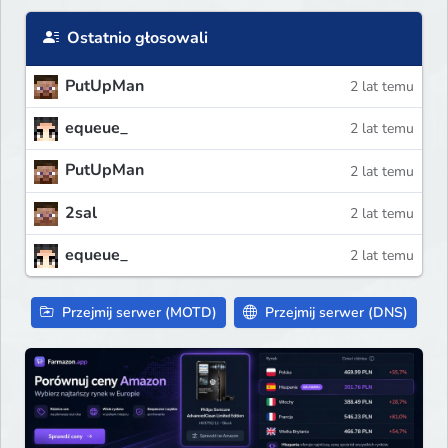
Ostatnio głosowali
PutUpMan
2 lat temu
equeue_
2 lat temu
PutUpMan
2 lat temu
2sal
2 lat temu
equeue_
2 lat temu
Przejmij serwer (MOTD)
Przejmij serwer (DNS)