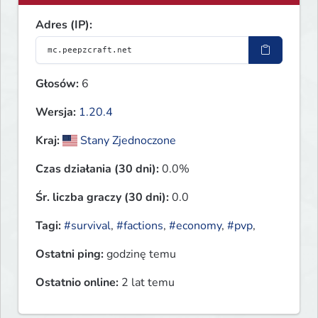
Adres (IP):
Głosów:
6
Wersja:
1.20.4
Kraj:
Stany Zjednoczone
Czas działania (30 dni):
0.0%
Śr. liczba graczy (30 dni):
0.0
Tagi:
#survival
,
#factions
,
#economy
,
#pvp
,
Ostatni ping:
godzinę temu
Ostatnio online:
2 lat temu