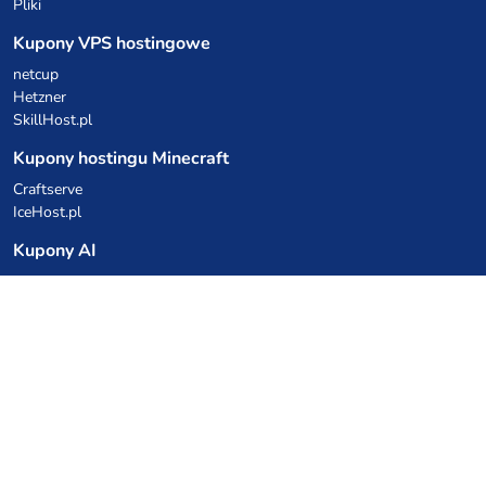
Pliki
Kupony VPS hostingowe
netcup
Hetzner
SkillHost.pl
Kupony hostingu Minecraft
Craftserve
IceHost.pl
Kupony AI
z.ai
MiniMax
Kody rabatowe
Kuchnia Vikinga
Cebulka Catering
Allegro Share
cyberFolks.pl
dhosting.pl