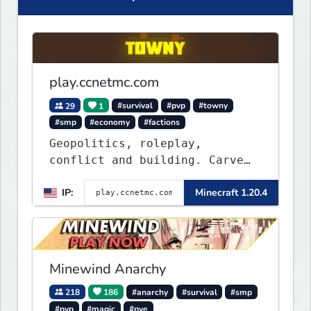
play.ccnetmc.com
29
1
#survival
#pvp
#towny
#smp
#economy
#factions
Geopolitics, roleplay,
conflict and building. Carve
out your own story on a 1:1000
IP:
Minecraft 1.20.4
map of Earth using tanks,
warships, guns and more.
Express your creative side by
building cities that the world
will envy.
Minewind Anarchy
218
186
#anarchy
#survival
#smp
#pvp
#magic
#pve