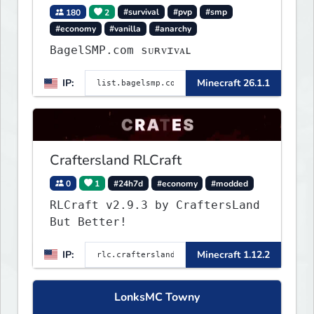
180
2
#survival
#pvp
#smp
#economy
#vanilla
#anarchy
BagelSMP.com ѕᴜʀᴠɪᴠᴀʟ
IP:
Minecraft 26.1.1
Craftersland RLCraft
0
1
#24h7d
#economy
#modded
RLCraft v2.9.3 by CraftersLand
But Better!
IP:
Minecraft 1.12.2
LonksMC Towny