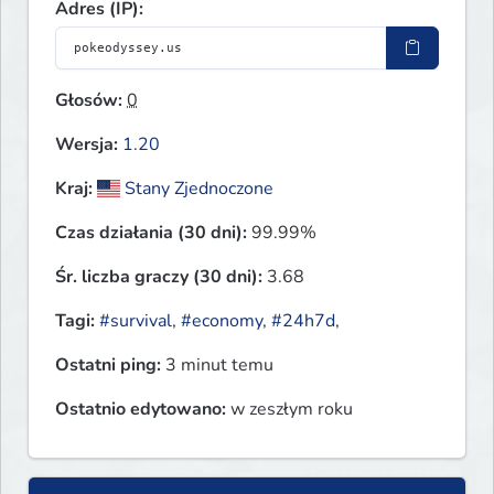
Adres (IP):
Głosów:
0
Wersja:
1.20
Kraj:
Stany Zjednoczone
Czas działania (30 dni):
99.99%
Śr. liczba graczy (30 dni):
3.68
Tagi:
#survival
,
#economy
,
#24h7d
,
Ostatni ping:
3 minut temu
Ostatnio edytowano:
w zeszłym roku