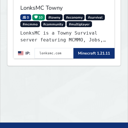
LonksMC Towny
0
10
#towny
#economy
#survival
#mcmmo
#community
#multiplayer
LonksMC is a Towny Survival
server featuring MCMMO, Jobs,
free rank progression, and
IP:
Minecraft 1.21.11
weekly events. We focus on a
friendly community, balanced
economy, and long-term
survival gameplay.