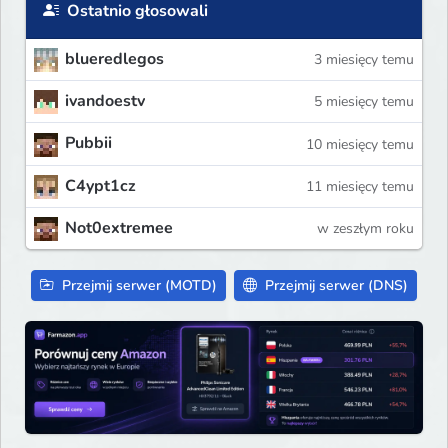
Ostatnio głosowali
blueredlegos
3 miesięcy temu
ivandoestv
5 miesięcy temu
Pubbii
10 miesięcy temu
C4ypt1cz
11 miesięcy temu
Not0extremee
w zeszłym roku
Przejmij serwer (MOTD)
Przejmij serwer (DNS)