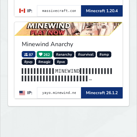
IP:
Minecraft 1.20.4
Minewind Anarchy
87
262
#anarchy
#survival
#smp
#pvp
#magic
#pve
▌▌▌▌▌▌▌▌▌▌▌MINEWIND▌▌▌▌▌▌▌▌▌▌▌
▌▌▌▌▌▌▌▌▌▌▌▌▌▌▌▌▌▌▌▌▌▌
▌▌▌▌▌▌▌▌▌▌▌▌▌▌▌▌▌▌▌▌▌▌▌▌▌▌▌▌▌▌
IP:
Minecraft 26.1.2
▌▌▌▌▌▌▌▌▌▌▌▌▌▌▌▌▌▌▌▌▌▌