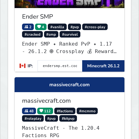
Ender SMP
2
4
#vanilla
#pvp
#cross-play
#cracked
#smp
#survival
Ender SMP ✦ Ranked PvP ✦ 1.17
- 26.1.2 🌐 Crossplay 💰 Rewards
🛠 Custom Gear
IP:
Minecraft 26.1.2
massivecraft.com
massivecraft.com
48
112
#factions
#mcmmo
#roleplay
#pvp
#kitpvp
MassiveCraft - The 1.20.4
Factions RPG