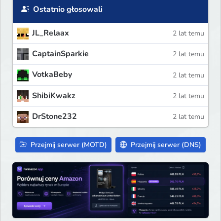
Ostatnio głosowali
JL_Relaax
2 lat temu
CaptainSparkie
2 lat temu
VotkaBeby
2 lat temu
ShibiKwakz
2 lat temu
DrStone232
2 lat temu
Przejmij serwer (MOTD)
Przejmij serwer (DNS)