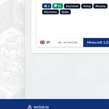
3
33
#survival
#smp
#towny
#mcmmo
#jobs
IP:
Minecraft 1.2
mclist.io