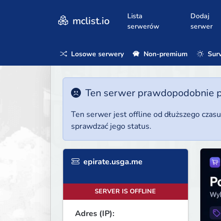
Lista
Dodaj
mclist.io
serwerów
serwer
Losowe serwery
Non-premium
Surv
Ten serwer prawdopodobnie poz
Ten serwer jest offline od dłuższego czas
sprawdzać jego status.
epirate.usga.me
SERVER IS OFFLINE
Adres (IP):