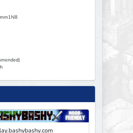
AVmm1N8

ommended)

h 
lay.bashybashy.com