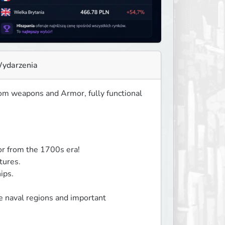
ydarzenia
tom weapons and Armor, fully functional 
 from the 1700s era!

ures.

ps.

e naval regions and important 