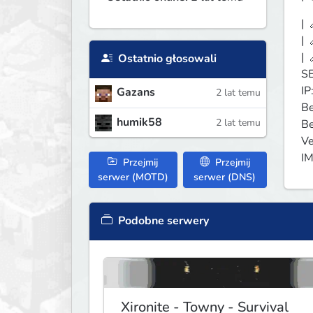
| 
| 
| 
Ostatnio głosowali
SE
IP
Gazans
2 lat temu
Be
humik58
2 lat temu
Be
Ve
IM
Przejmij
Przejmij
serwer (MOTD)
serwer (DNS)
Podobne serwery
Xironite - Towny - Survival