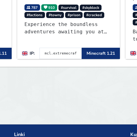
787
910
#survival
#skyblock
#factions
#towny
#prison
#cracked
Experience the boundless
adventures awaiting you at
B
ExtremeCraft.net! Embark on
t
a journey through a plethora
F
1.11
IP:
Minecraft 1.21
of exhilarating game modes,
blending both timeless
classics and innovative new
experiences seamlessly.
Linki
Ku