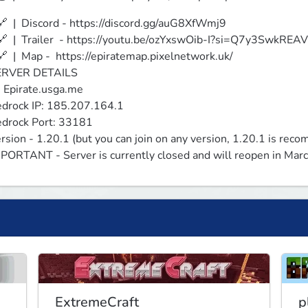
 🔗﻿  |  Discord - https://discord.gg/auG8XfWmj9

 🔗 ﻿ |  Trailer  - https://youtu.be/ozYxswOib-I?si=Q7y3SwkRE
 🔗 ﻿ |  Map -  https://epiratemap.pixelnetwork.uk/

RVER DETAILS

: Epirate.usga.me

drock IP: 185.207.164.1

drock Port: 33181

rsion - 1.20.1 (but you can join on any version, 1.20.1 is rec
PORTANT - Server is currently closed and will reopen in Marc
ExtremeCraft
p