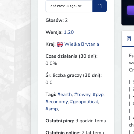
Głosów:
2
Wersja:
1.20
Kraj:
Wielka Brytania
Ep
Czas działania (30 dni):
wa
0.0%
Cr
Śr. liczba graczy (30 dni):
| 
0.0
| 
Tagi:
#earth
,
#towny
,
#pvp
,
| 
#economy
,
#geopolitical
,
| 
#smp
,
| 
| 
Ostatni ping:
9 godzin temu
ch
| 
Ostatnio online:
2 lat temu