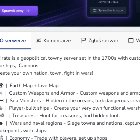
O serwerze
Komentarze
Zgłoś serwer
W
irate is a geopolitical towny server set in the 1700s with cus
rships,  Cannons.

eate your own nation, town, fight in wars!
 🌍  |  Earth Map + Live Map

 ⚔️  |  Custom Weapons and Armor - Custom weapons and armor
 🦈  |  Sea Monsters - Hidden in the oceans, lurk dangerous creat
 ⛵  |  Player-built ships - Create your very own functional warshi
  🪙   |  Treasures - Hunt for treasures, find hidden loot.

 🔥  |  Wars and naval regions - Siege towns and nations, captur
okepoints with ships.

 💰  |  Economy - Trade with players, set up shops