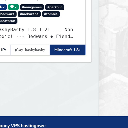
2
7
#minigames
#parkour
#bedwars
#mobarena
#zombie
#deathrun
ashyBashy 1.8-1.21 --- Non-
oxic! --- Bedwars ◆ Fiend
ight ◆ Assault Course
IP:
Minecraft 1.8+
pony VPS hostingowe