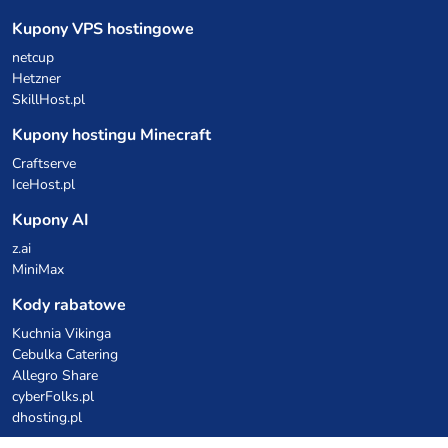
Kupony VPS hostingowe
netcup
Hetzner
SkillHost.pl
Kupony hostingu Minecraft
Craftserve
IceHost.pl
Kupony AI
z.ai
MiniMax
Kody rabatowe
Kuchnia Vikinga
Cebulka Catering
Allegro Share
cyberFolks.pl
dhosting.pl