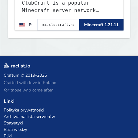
ClubCraft is a popular
Minecraft server network
offering a variety of game
IP:
Minecraft 1.21.11
modes, including Survival,
Lifesteal, FFA BoxPVP,
SkyBlock, KitPVP and many
more.
mclist.io
Craftum
© 2019-2026
Crafted with love in Poland,
for those who come after
Linki
Polityka prywatności
Archiwalna lista serwerów
Statystyki
Baza wiedzy
Pliki