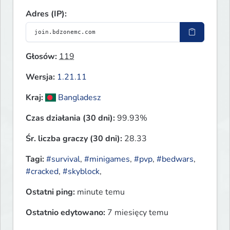
Adres (IP):
Głosów:
119
Wersja:
1.21.11
Kraj:
Bangladesz
Czas działania (30 dni):
99.93%
Śr. liczba graczy (30 dni):
28.33
Tagi:
#survival
,
#minigames
,
#pvp
,
#bedwars
,
#cracked
,
#skyblock
,
Ostatni ping:
minute temu
Ostatnio edytowano:
7 miesięcy temu