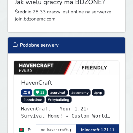
Jak wielu graczy ma BDZONE?
Średnio 28.33 graczy jest online na serwerze
join.bdzonemc.com
Podobne serwery
HavenCraft
6
11
#survival
#economy
#pvp
#landclime
#citybuilding
HavenCraft — Your 1.21+
Survival Home! ✦ Custom World
— Unique terrain generation ✦
IP:
Minecraft 1.21.11
Player Economy — Trade & build