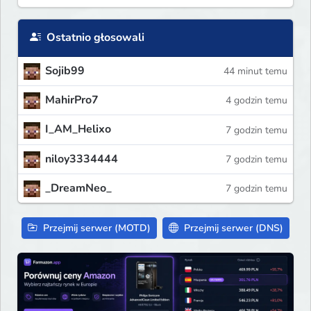
Ostatnio głosowali
Sojib99
44 minut temu
MahirPro7
4 godzin temu
I_AM_Helixo
7 godzin temu
niloy3334444
7 godzin temu
_DreamNeo_
7 godzin temu
Przejmij serwer (MOTD)
Przejmij serwer (DNS)