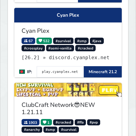
wealth ✦ Land Claims — Protect
what you build ✦ Weekly Events
Cyan Plex
— Always something fun ✦ Zero
P2W — Fair play for everyone
Cyan Plex
67
532
#survival
#smp
#java
#crossplay
#semi-vanilla
#cracked
[26.2] » discord.cyanplex.net
IP:
Minecraft 21.2
ClubCraft Network😎NEW
1.21.11
1903
1
#cracked
#ffa
#pvp
#anarchy
#smp
#survival