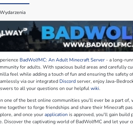
Wydarzenia
perience 
BadWolfMC: An Adult Minecraft Server
 - a long-run
mmunity for adults. With spacious build areas and carefully cur
nilla feel while adding a touch of fun and ensuring the safety o
amlessly via our integrated 
Discord
 server, enjoy Java-Bedrock
swers to all your questions on our helpful 
wiki
.
in one of the best online communities you'll ever be a part o
me together to forge friendships and share their Minecraft pas
plore, and once your 
application
 is approved, you'll gain build
fe. Discover the captivating world of BadWolfMC and let your cr