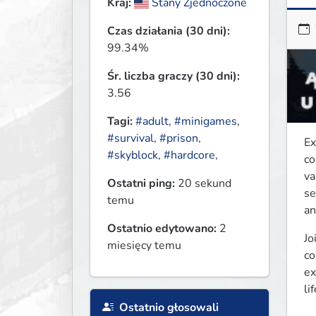
Kraj:
Stany Zjednoczone
Czas działania (30 dni):
99.34%
Śr. liczba graczy (30 dni):
3.56
Tagi:
#adult
,
#minigames
,
#survival
,
#prison
,
Ex
#skyblock
,
#hardcore
,
co
va
Ostatni ping:
20 sekund
se
temu
an
Ostatnio edytowano:
2
Jo
miesięcy temu
co
ex
li
Ostatnio głosowali