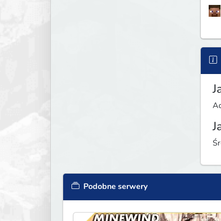
J
Ad
J
Śr
Podobne serwery