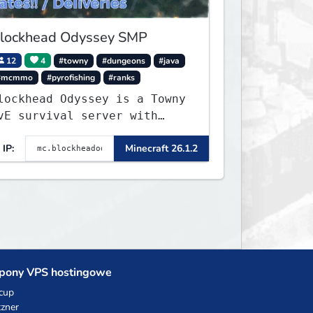
lockhead Odyssey SMP
12
4
#towny
#dungeons
#java
#mcmmo
#pyrofishing
#ranks
lockhead Odyssey is a Towny
vE survival server with
ermanent worlds, custom
IP:
Minecraft 26.1.2
ishing, quests, brewing,
irate ships, dungeons,
ollectibles, and seasonal
vents. Build a town, hunt
reasure, and begin your
dyssey.
pony VPS hostingowe
cup
zner