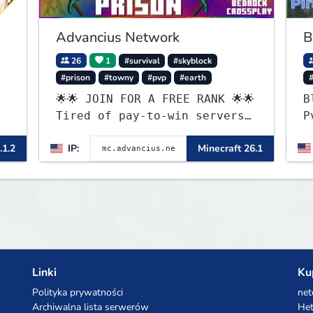
Advancius Network
B
26
1
#survival
#skyblock
#prison
#towny
#pvp
#earth
▌
🌟🌟 JOIN FOR A FREE RANK 🌟🌟
B
Tired of pay-to-win servers?
P
▌
Check out our 100+ FREE
p
.1.2
IP:
Minecraft 26.1
ranks on our 20+ gamemodes
f
including: Earth Towny SMP,
p
Prison, Skyblock, Survival,
c
Creative Plots, Parkour,
e
KitPvP, Dropper, 1v1s, and
t
many custom Minigames! ⚔️
o
Linki
Ku
Polityka prywatności
net
Archiwalna lista serwerów
Het