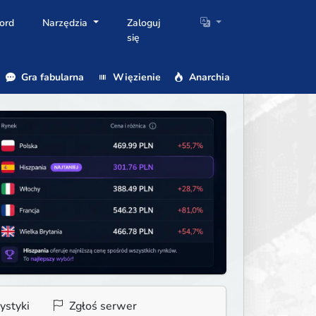
ord
Narzędzia
Zaloguj
się
Gra fabularna
Więzienie
Anarchia
ystyki
Zgłoś serwer