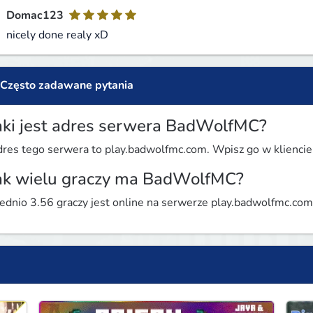
Domac123
nicely done realy xD
Często zadawane pytania
aki jest adres serwera BadWolfMC?
res tego serwera to play.badwolfmc.com. Wpisz go w kliencie g
ak wielu graczy ma BadWolfMC?
ednio 3.56 graczy jest online na serwerze play.badwolfmc.com