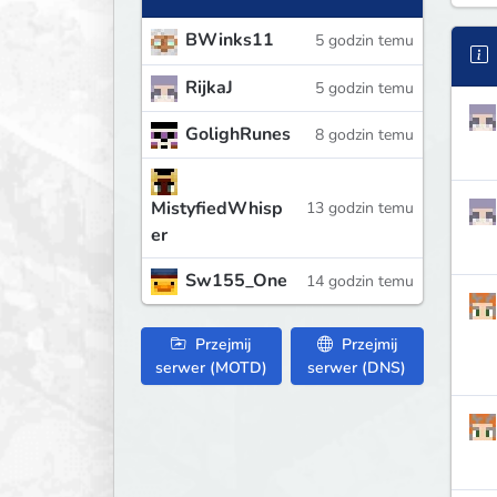
BWinks11
5 godzin temu
RijkaJ
5 godzin temu
GolighRunes
8 godzin temu
MistyfiedWhisp
13 godzin temu
er
Sw155_One
14 godzin temu
Przejmij
Przejmij
serwer (MOTD)
serwer (DNS)