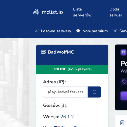
Lista
Dodaj
mclist.io
serwerów
serwer
Losowe serwery
Non-premium
Surv
BadWolfMC
ONLINE (6/96 players)
Adres (IP):
Głosów:
31
Wersja:
26.1.2