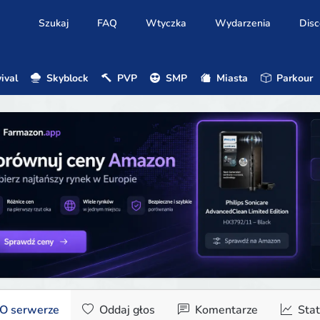
Szukaj
FAQ
Wtyczka
Wydarzenia
Disc
ival
Skyblock
PVP
SMP
Miasta
Parkour
O serwerze
Oddaj głos
Komentarze
Stat