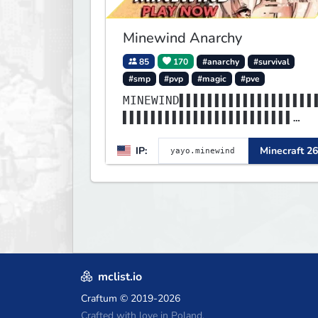
Minewind Anarchy
85
170
#anarchy
#survival
#smp
#pvp
#magic
#pve
MINEWIND▌▌▌▌▌▌▌▌▌▌▌▌▌▌▌▌▌▌▌
▌▌▌▌▌▌▌▌▌▌▌▌▌▌▌▌▌▌▌▌▌▌▌▌
▌▌▌▌▌▌▌▌▌▌▌▌▌▌▌▌▌▌▌▌▌▌▌▌▌▌▌
IP:
Minecraft 26
▌▌▌▌▌▌▌▌▌▌▌▌▌▌▌▌▌▌▌▌▌▌▌▌
mclist.io
Craftum
© 2019-2026
Crafted with love in Poland,