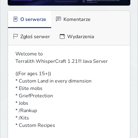
O serwerze
Komentarze
Zgłoś serwer
Wydarzenia
Welcome to

Terralith WhisperCraft 1.21!!! Java Server
((For ages 15+))

* Custom Land in every dimension

* Elite mobs

* GriefProtection

* Jobs

* /Rankup

* /Kits

* Custom Recipes