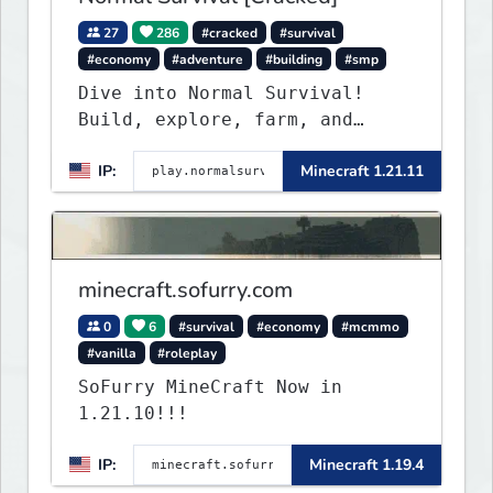
27
286
#cracked
#survival
#economy
#adventure
#building
#smp
Dive into Normal Survival!
Build, explore, farm, and
create with a friendly
IP:
Minecraft 1.21.11
community. Enjoy weekly
updates, new features, and
endless adventures!
minecraft.sofurry.com
0
6
#survival
#economy
#mcmmo
#vanilla
#roleplay
SoFurry MineCraft Now in
1.21.10!!!
IP:
Minecraft 1.19.4