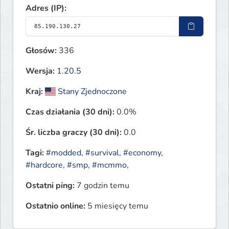
Adres (IP):
Głosów:
336
Wersja:
1.20.5
Kraj:
Stany Zjednoczone
Czas działania (30 dni):
0.0%
Śr. liczba graczy (30 dni):
0.0
Tagi:
#modded
,
#survival
,
#economy
,
#hardcore
,
#smp
,
#mcmmo
,
Ostatni ping:
7 godzin temu
Ostatnio online:
5 miesięcy temu