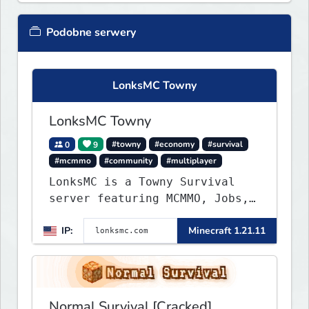
Podobne serwery
LonksMC Towny
LonksMC Towny
0
9
#towny
#economy
#survival
#mcmmo
#community
#multiplayer
LonksMC is a Towny Survival
server featuring MCMMO, Jobs,
free rank progression, and
IP:
Minecraft 1.21.11
weekly events. We focus on a
friendly community, balanced
economy, and long-term
survival gameplay.
Normal Survival [Cracked]