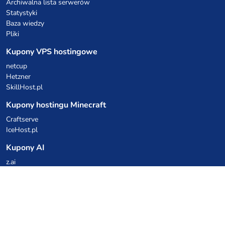
Archiwalna lista serwerów
Statystyki
Baza wiedzy
Pliki
Kupony VPS hostingowe
netcup
Hetzner
SkillHost.pl
Kupony hostingu Minecraft
Craftserve
IceHost.pl
Kupony AI
z.ai
MiniMax
Kody rabatowe
Kuchnia Vikinga
Cebulka Catering