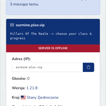
3 miesiące temu.
ourmine.plox.vip
Pillars Of The Realm -> choose your class &
progress
SERVER IS OFFLINE
Adres (IP):
Głosów:
0
Wersja:
1.21.8
Kraj:
Stany Zjednoczone