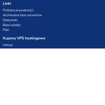
Linki
Polityka prywatności
Archiwalna lista serwerów
Statystyki
Baza wiedzy
Pliki
Kupony VPS hostingowe
netcup
Hetzner
SkillHost.pl
Kupony hostingu Minecraft
Craftserve
IceHost.pl
Kupony AI
z.ai
MiniMax
Kody rabatowe