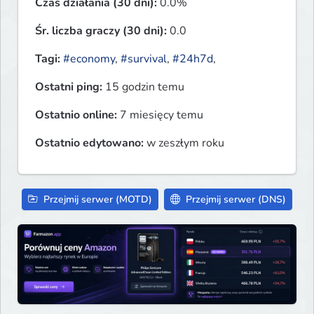
Czas działania (30 dni):
0.0%
Śr. liczba graczy (30 dni):
0.0
Tagi:
#economy
,
#survival
,
#24h7d
,
Ostatni ping:
15 godzin temu
Ostatnio online:
7 miesięcy temu
Ostatnio edytowano:
w zeszłym roku
Przejmij serwer (MOTD)
Przejmij serwer (DNS)