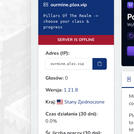
ourmine.plox.vip
Pillars Of The Realm ->
choose your class &
progress
SERVER IS OFFLINE
Adres (IP):
Głosów:
0
Wersja:
1.21.8
Mi
Kraj:
Stany Zjednoczone
co
Czas działania (30 dni):
Pl
0.0%
to
ht
Śr. liczba graczy (30 dni):