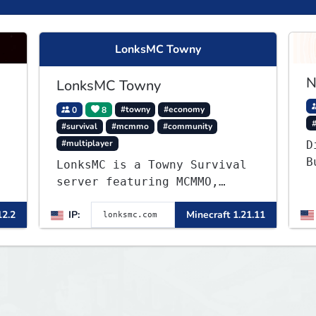
LonksMC Towny
N
LonksMC Towny
0
8
#towny
#economy
#survival
#mcmmo
#community
#multiplayer
D
B
LonksMC is a Towny Survival
c
server featuring MCMMO,
c
Jobs, free rank progression,
u
12.2
IP:
Minecraft 1.21.11
and weekly events. We focus
e
on a friendly community,
balanced economy, and long-
term survival gameplay.