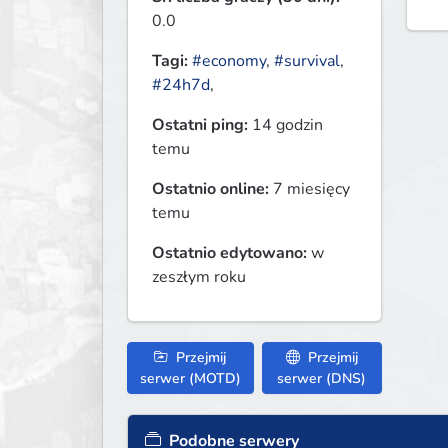
0.0
Tagi:
#economy
,
#survival
,
#24h7d
,
Ostatni ping:
14 godzin
temu
Ostatnio online:
7 miesięcy
temu
Ostatnio edytowano:
w
zeszłym roku
Przejmij
Przejmij
serwer (MOTD)
serwer (DNS)
Podobne serwery