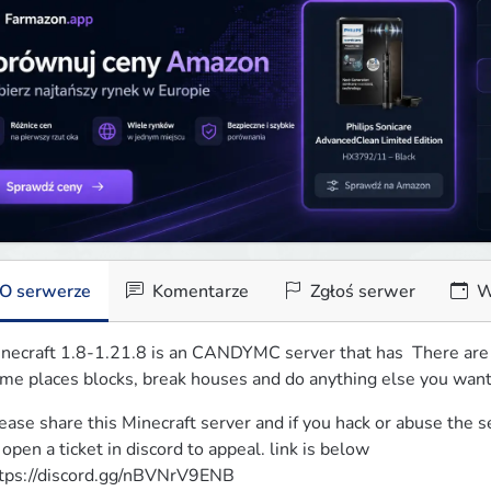
O serwerze
Komentarze
Zgłoś serwer
W
necraft 1.8-1.21.8 is an CANDYMC server that has  There are 
me places blocks, break houses and do anything else you want
ease share this Minecraft server and if you hack or abuse the se
 open a ticket in discord to appeal. link is below

tps://discord.gg/nBVNrV9ENB