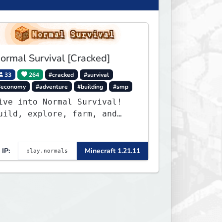
ormal Survival [Cracked]
33
264
#cracked
#survival
#economy
#adventure
#building
#smp
ive into Normal Survival!
uild, explore, farm, and
reate with a friendly
ommunity. Enjoy weekly
pdates, new features, and
IP:
Minecraft 1.21.11
ndless adventures!