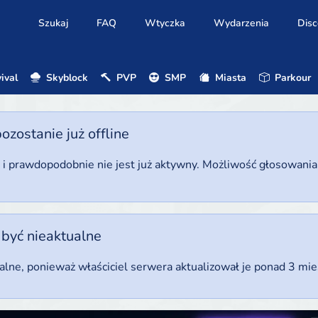
Szukaj
FAQ
Wtyczka
Wydarzenia
Disc
ival
Skyblock
PVP
SMP
Miasta
Parkour
ostanie już offline
u i prawdopodobnie nie jest już aktywny. Możliwość głosowani
 być nieaktualne
ualne, ponieważ właściciel serwera aktualizował je ponad 3 mi