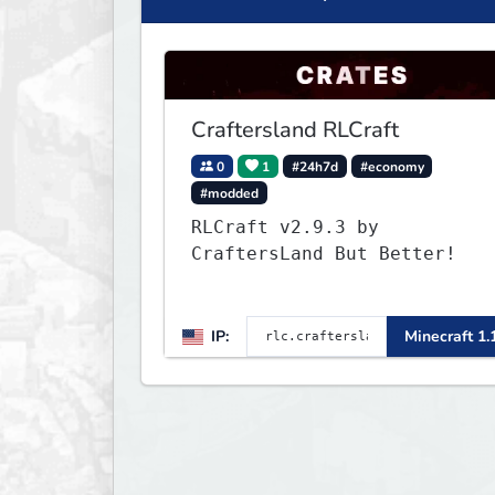
Craftersland RLCraft
0
1
#24h7d
#economy
#modded
RLCraft v2.9.3 by
CraftersLand But Better!
IP:
Minecraft 1.