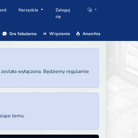
ord
Narzędzia
Zaloguj
się
Gra fabularna
Więzienie
Anarchia
a została wyłączona. Będziemy regularnie
esiące temu.