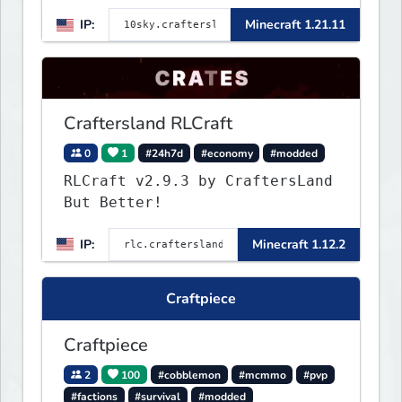
now! v2.0.2
IP:
Minecraft 1.21.11
Craftersland RLCraft
0
1
#24h7d
#economy
#modded
RLCraft v2.9.3 by CraftersLand
But Better!
IP:
Minecraft 1.12.2
Craftpiece
Craftpiece
2
100
#cobblemon
#mcmmo
#pvp
#factions
#survival
#modded