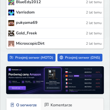
BlueEdy2012
2 lat temu
Varrisdom
2 lat temu
pukyama69
2 lat temu
Gold_Freek
2 lat temu
MicroscopicDirt
2 lat temu
Przejmij serwer (MOTD)
Przejmij serwer (DNS)
O serwerze
Komentarze