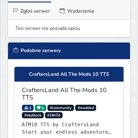
Zgłoś serwer
Wydarzenia
Ten serwer nie posiada opisu
Podobne serwery
CraftersLand All The Mods 10 TTS
CraftersLand All The Mods 10
TTS
3
6
#community
#modded
#skyblock
#24h7d
ATM10 TTS by CraftersLand
Start your endless adventure