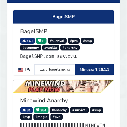
BagelSMP
BagelSMP
149
6
#survival
#pvp
#smp
#economy
#vanilla
#anarchy
BagelSMP.com ѕᴜʀᴠɪᴠᴀʟ
IP:
Minecraft 26.1.1
Minewind Anarchy
81
284
#anarchy
#survival
#smp
#pvp
#magic
#pve
▌▌▌▌▌▌▌▌▌▌▌▌▌▌▌▌▌▌▌▌▌▌▌MINEWIN