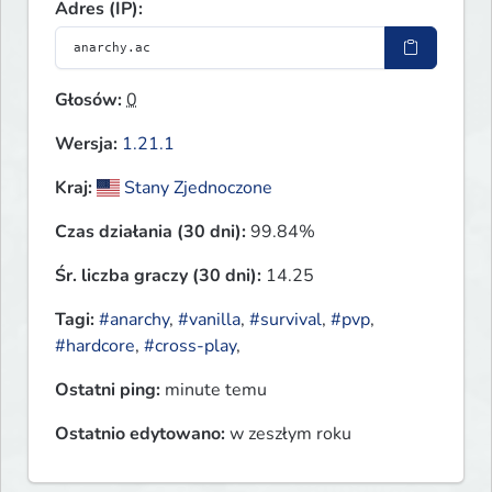
Adres (IP):
Głosów:
0
Wersja:
1.21.1
Kraj:
Stany Zjednoczone
Czas działania (30 dni):
99.84%
Śr. liczba graczy (30 dni):
14.25
Tagi:
#anarchy
,
#vanilla
,
#survival
,
#pvp
,
#hardcore
,
#cross-play
,
Ostatni ping:
minute temu
Ostatnio edytowano:
w zeszłym roku