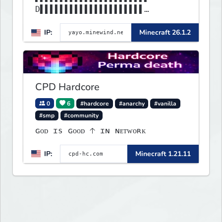
D▌▌▌▌▌▌▌▌▌▌▌▌▌▌▌▌▌▌▌▌▌
▌▌▌▌▌▌▌▌▌▌▌▌▌▌▌▌▌▌▌▌▌▌▌▌▌▌▌▌▌▌
IP:
Minecraft 26.1.2
▌▌▌▌▌▌▌▌▌▌▌▌▌▌▌▌▌▌▌▌▌▌
CPD Hardcore
0
6
#hardcore
#anarchy
#vanilla
#smp
#community
ɢᴏᴅ ɪs ɢᴏᴏᴅ 🡡 ɪɴ ɴᴇᴛᴡᴏʀᴋ
IP:
Minecraft 1.21.11