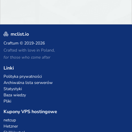
mclist.io
Craftum
© 2019-2026
Crafted with love in Poland,
for those who come after
Linki
Polityka prywatności
Archiwalna lista serwerów
Statystyki
Baza wiedzy
Pliki
Kupony VPS hostingowe
netcup
Hetzner