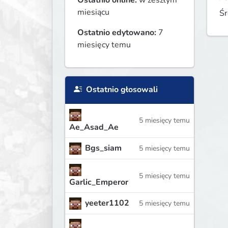
Ostatnio online:
w zeszłym
miesiącu
Śr
Ostatnio edytowano:
7
miesięcy temu
Ostatnio głosowali
5 miesięcy temu
Ae_Asad_Ae
Bgs_siam
5 miesięcy temu
5 miesięcy temu
Garlic_Emperor
yeeter1102
5 miesięcy temu