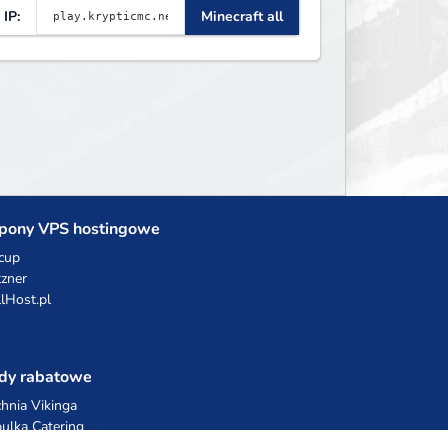
IP:
Minecraft all
ifesteal, Prison, Practice,
edwars, Skywars, & much
uch more!
pony VPS hostingowe
cup
zner
llHost.pl
dy rabatowe
hnia Vikinga
ulka Catering
egro Share