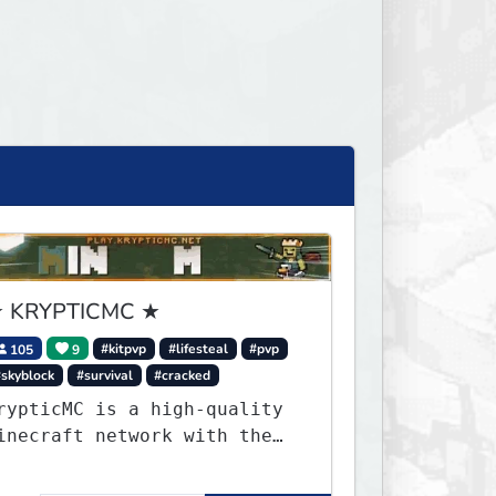
 KRYPTICMC ★
105
9
#kitpvp
#lifesteal
#pvp
#skyblock
#survival
#cracked
rypticMC is a high-quality
inecraft network with the
EST gamemodes you'll ever
lay. Minigames, KitPvP,