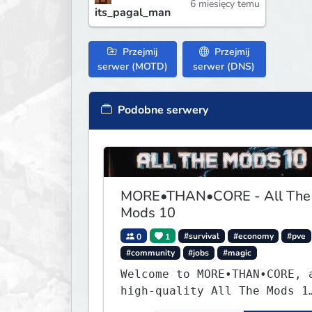
6 miesięcy temu
its_pagal_man
Przejmij
Przejmij
serwer (MOTD)
serwer (DNS)
Podobne serwery
MORE•THAN•CORE - All The
Mods 10
0
1
#survival
#economy
#pve
#community
#jobs
#magic
Welcome to MORE•THAN•CORE, 
high-quality All The Mods 1
Minecraft server built for