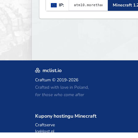
IP:
Minecraft 1.
players who want a smooth,
polished, and rewarding
modded experience.
mclist.io
Craftum
© 2019-2026
Crafted with love in Poland,
for those who come after
Kupony hostingu Minecraft
Craftserve
IceHost.pl