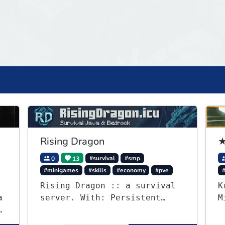
Rising Dragon
★
0
13
#survival
#smp
#minigames
#skills
#economy
#pve
Rising Dragon :: a survival
K
a
server. With: Persistent
M
0
Worlds, Skills, Ranks, &
B
more...
p