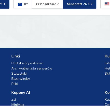
21.1
IP:
Minecraft 26.1.2
L
B
m
Linki
Ku
Polityka prywatności
net
Archiwalna lista serwerów
Het
Statystyki
Ski
Baza wiedzy
Pliki
Kupony AI
Ko
z.ai
Kuc
MiniMax
Ceb
All