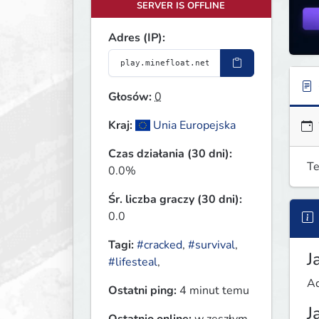
SERVER IS OFFLINE
Adres (IP):
Głosów:
0
Kraj:
Unia Europejska
Czas działania (30 dni):
Te
0.0%
Śr. liczba graczy (30 dni):
0.0
Tagi:
#cracked
,
#survival
,
J
#lifesteal
,
Ad
Ostatni ping:
4 minut temu
J