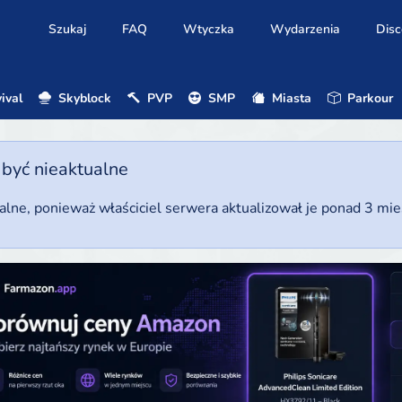
Szukaj
FAQ
Wtyczka
Wydarzenia
Disc
ival
Skyblock
PVP
SMP
Miasta
Parkour
 być nieaktualne
ualne, ponieważ właściciel serwera aktualizował je ponad 3 mi