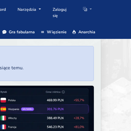
ord
Narzędzia
Zaloguj
się
Gra fabularna
Więzienie
Anarchia
esiące temu.