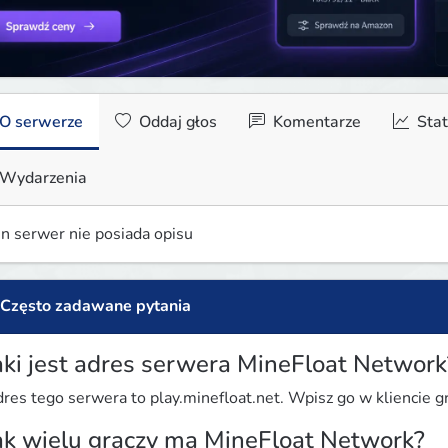
O serwerze
Oddaj głos
Komentarze
Stat
Wydarzenia
n serwer nie posiada opisu
Często zadawane pytania
aki jest adres serwera MineFloat Network
res tego serwera to play.minefloat.net. Wpisz go w kliencie gr
ak wielu graczy ma MineFloat Network?