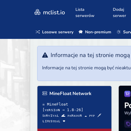
Lista
Dodaj
mclist.io
serwerów
serwer
Losowe serwery
Non-premium
Surv
Informacje na tej stronie mogą
Informacje na tej stronie mogą być nieakt
MineFloat Network
☠ MineFloat
[ᴠᴇʀsɪᴏɴ → 1.8-26]
ꜱᴜʀᴠɪᴠᴀʟ 🌊 ᴘᴀʀᴋᴏᴜʀ ☁ ᴘᴠᴘ 🗡
ʟɪꜰᴇsᴛᴇᴀʟ ❤