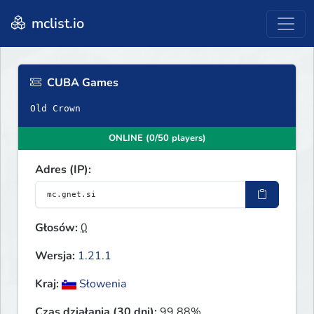
mclist.io
CUBA Games
Old Crown
ONLINE (0/50 players)
Adres (IP):
Głosów:
0
Wersja:
1.21.1
Kraj:
Słowenia
Czas działania (30 dni):
99.88%