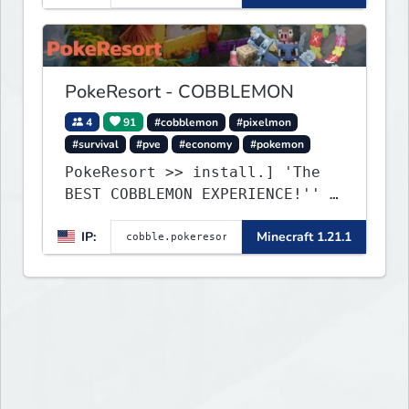
polished, and rewarding modded
experience.
PokeResort - COBBLEMON
4
91
#cobblemon
#pixelmon
#survival
#pve
#economy
#pokemon
PokeResort >> install.] 'The
BEST COBBLEMON EXPERIENCE!'' -
TripAdvisor[❤
IP:
Minecraft 1.21.1