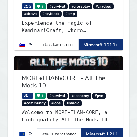
0
1
#survival
#crossplay
#cracked
#kitpvp
#skyblock
#smp
Experience the magic of
KaminariCraft, where
innovation meets adventure in
IP:
Minecraft 1.21.1+
the world of Minecraft. Our
server offers a seamless and
immersive experience for both
Java and Bedrock players
MORE•THAN•CORE - All The
Mods 10
1
1
#survival
#economy
#pve
#community
#jobs
#magic
Welcome to MORE•THAN•CORE, a
high-quality All The Mods 10
Minecraft server built for
IP:
Minecraft 1.21.1
players who want a smooth,