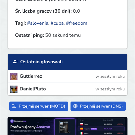
Śr. liczba graczy (30 dni):
0.0
Tagi:
#slovenia
,
#cuba
,
#freedom
,
Ostatni ping:
50 sekund temu
Ostatnio głosowali
Guttierrez
w zeszłym roku
DanielPluto
w zeszłym roku
Przejmij serwer (MOTD)
Przejmij serwer (DNS)