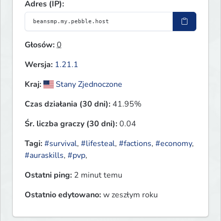
Adres (IP):
Głosów:
0
Wersja:
1.21.1
Kraj:
Stany Zjednoczone
Czas działania (30 dni):
41.95%
Śr. liczba graczy (30 dni):
0.04
Tagi:
#survival
,
#lifesteal
,
#factions
,
#economy
,
#auraskills
,
#pvp
,
Ostatni ping:
2 minut temu
Ostatnio edytowano:
w zeszłym roku