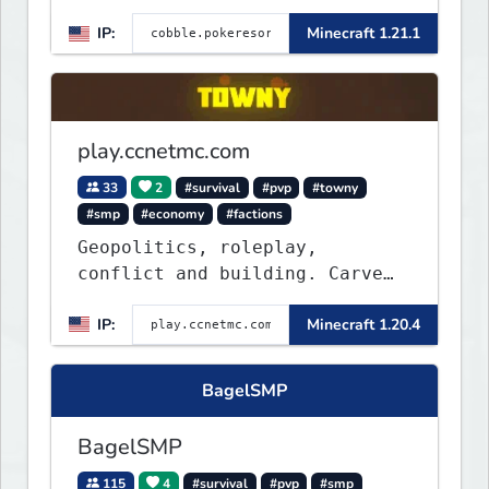
TripAdvisor[❤
IP:
Minecraft 1.21.1
play.ccnetmc.com
33
2
#survival
#pvp
#towny
#smp
#economy
#factions
Geopolitics, roleplay,
conflict and building. Carve
out your own story on a 1:1000
IP:
Minecraft 1.20.4
map of Earth using tanks,
warships, guns and more.
Express your creative side by
BagelSMP
building cities that the world
will envy.
BagelSMP
115
4
#survival
#pvp
#smp