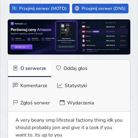
Przejmij serwer (MOTD)
Przejmij serwer (DNS)
O serwerze
Oddaj głos
Komentarze
Statystyki
Zgłoś serwer
Wydarzenia
A very beany smp lifesteal factiony thing idk you 
should probably join and give it a look if you 
want to. its up to you