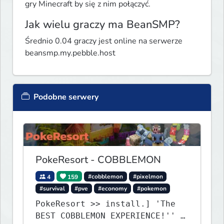
gry Minecraft by się z nim połączyć.
Jak wielu graczy ma BeanSMP?
Średnio 0.04 graczy jest online na serwerze
beansmp.my.pebble.host
Podobne serwery
PokeResort - COBBLEMON
4
159
#cobblemon
#pixelmon
#survival
#pve
#economy
#pokemon
PokeResort >> install.] 'The
BEST COBBLEMON EXPERIENCE!'' -