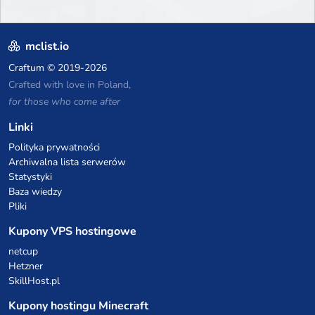
mclist.io
Craftum
© 2019-2026
Crafted with love in Poland,
for those who come after
Linki
Polityka prywatności
Archiwalna lista serwerów
Statystyki
Baza wiedzy
Pliki
Kupony VPS hostingowe
netcup
Hetzner
SkillHost.pl
Kupony hostingu Minecraft