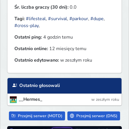
Śr. liczba graczy (30 dni):
0.0
Tagi:
#lifesteal
,
#survival
,
#parkour
,
#dupe
,
#cross-play
,
Ostatni ping:
4 godzin temu
Ostatnio online:
12 miesięcy temu
Ostatnio edytowano:
w zeszłym roku
Ostatnio głosowali
__Hermes_
w zeszłym roku
Przejmij serwer (MOTD)
Przejmij serwer (DNS)