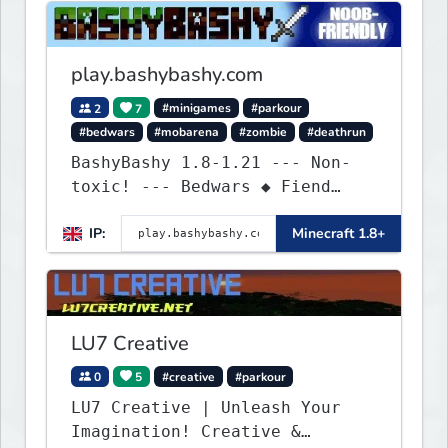
play.bashybashy.com
2
7
#minigames
#parkour
#bedwars
#mobarena
#zombie
#deathrun
BashyBashy 1.8-1.21 --- Non-
toxic! --- Bedwars ◆ Fiend
Fight ◆ Assault Course
IP:
Minecraft 1.8+
LU7 Creative
0
5
#creative
#parkour
LU7 Creative | Unleash Your
Imagination! Creative &