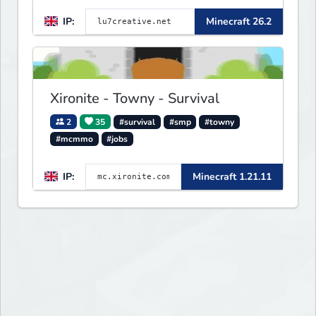
Parkour - 1.16 - 26.2
IP:
Minecraft 26.2
Xironite - Towny - Survival
2
35
#survival
#smp
#towny
#mcmmo
#jobs
IP:
Minecraft 1.21.11