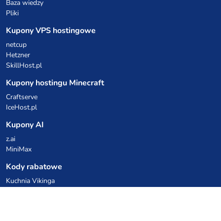
Baza wiedzy
Pliki
Kupony VPS hostingowe
netcup
Hetzner
SkillHost.pl
Kupony hostingu Minecraft
Craftserve
IceHost.pl
Kupony AI
z.ai
MiniMax
Kody rabatowe
Kuchnia Vikinga
Cebulka Catering
Allegro Share
cyberFolks.pl