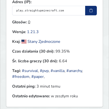
Adres (IP):
Głosów:
0
Wersja:
1.21.3
Kraj:
Stany Zjednoczone
Czas działania (30 dni):
99.35%
Śr. liczba graczy (30 dni):
6.64
Tagi:
#survival
,
#pvp
,
#vanilla
,
#anarchy
,
#freedom
,
#paper
,
Ostatni ping:
3 minut temu
Ostatnio edytowano:
w zeszłym roku