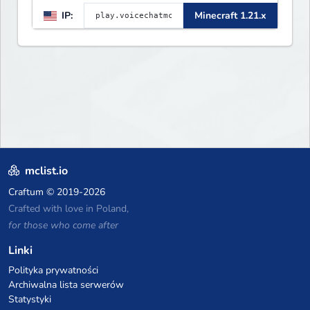
IP:
Minecraft 1.21.x
mclist.io
Craftum
© 2019-2026
Crafted with love in Poland,
for those who come after
Linki
Polityka prywatności
Archiwalna lista serwerów
Statystyki