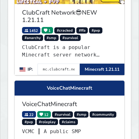
ClubCraft Network😎NEW
1.21.11
1452
1
#cracked
#ffa
#pvp
#anarchy
#smp
#survival
ClubCraft is a popular
Minecraft server network
offering a variety of game
IP:
Minecraft 1.21.11
modes, including Survival,
Lifesteal, FFA BoxPVP,
SkyBlock, KitPVP and many
VoiceChatMinecraft
more.
VoiceChatMinecraft
22
12
#survival
#smp
#community
#pvp
#roleplay
#claims
VCMC ┃ A public SMP