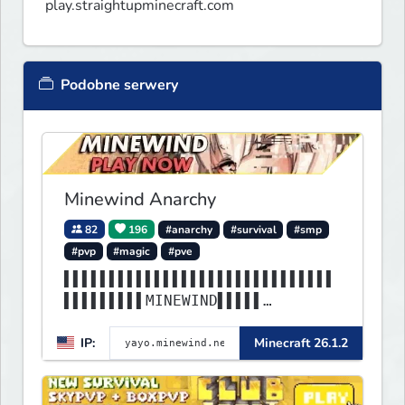
play.straightupminecraft.com
Podobne serwery
Minewind Anarchy
82
196
#anarchy
#survival
#smp
#pvp
#magic
#pve
▌▌▌▌▌▌▌▌▌▌▌▌▌▌▌▌▌▌▌▌▌▌▌▌▌▌▌▌▌▌
▌▌▌▌▌▌▌▌▌MINEWIND▌▌▌▌▌
▌▌▌▌▌▌▌▌▌▌▌▌▌▌▌▌▌▌▌▌▌▌▌▌▌▌▌▌▌▌
IP:
Minecraft 26.1.2
▌▌▌▌▌▌▌▌▌▌▌▌▌▌▌▌▌▌▌▌▌▌