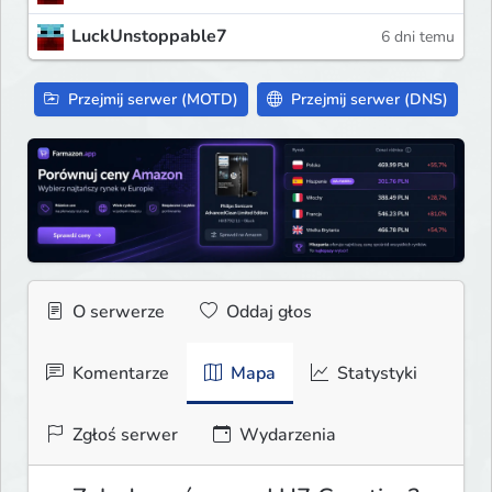
LuckUnstoppable7
6 dni temu
Przejmij serwer (MOTD)
Przejmij serwer (DNS)
O serwerze
Oddaj głos
Komentarze
Mapa
Statystyki
Zgłoś serwer
Wydarzenia