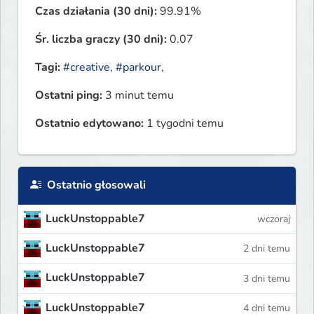
Czas działania (30 dni):
99.91%
Śr. liczba graczy (30 dni):
0.07
Tagi:
#creative
,
#parkour
,
Ostatni ping:
3 minut temu
Ostatnio edytowano:
1 tygodni temu
Ostatnio głosowali
LuckUnstoppable7
wczoraj
LuckUnstoppable7
2 dni temu
LuckUnstoppable7
3 dni temu
LuckUnstoppable7
4 dni temu