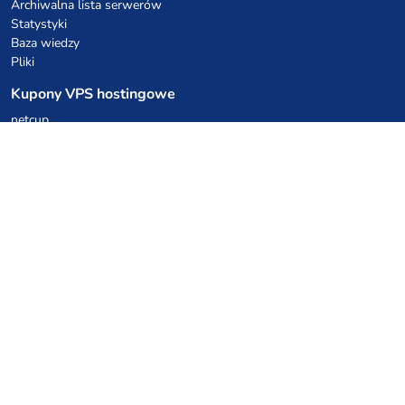
Archiwalna lista serwerów
Statystyki
Baza wiedzy
Pliki
Kupony VPS hostingowe
netcup
Hetzner
SkillHost.pl
Kupony hostingu Minecraft
Craftserve
IceHost.pl
Kupony AI
z.ai
MiniMax
Kody rabatowe
Kuchnia Vikinga
Cebulka Catering