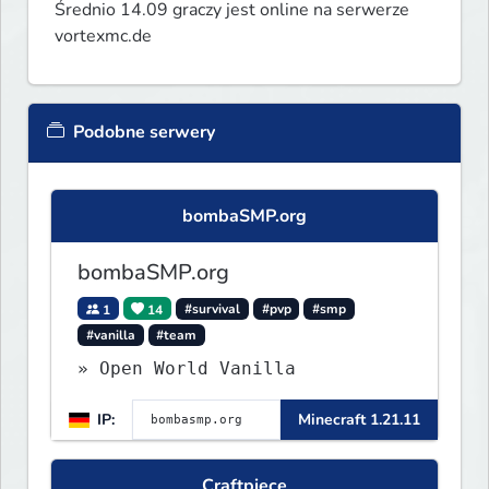
Średnio 14.09 graczy jest online na serwerze
vortexmc.de
Podobne serwery
bombaSMP.org
bombaSMP.org
1
14
#survival
#pvp
#smp
#vanilla
#team
» Open World Vanilla
IP:
Minecraft 1.21.11
Craftpiece