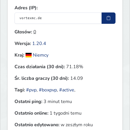
Adres (IP):
Głosów:
0
Wersja:
1.20.4
Kraj:
Niemcy
Czas działania (30 dni):
71.18%
Śr. liczba graczy (30 dni):
14.09
Tagi:
#pvp
,
#boxpvp
,
#active
,
Ostatni ping:
3 minut temu
Ostatnio online:
1 tygodni temu
Ostatnio edytowano:
w zeszłym roku