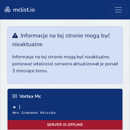
mclist.io
Informacje na tej stronie mogą być
nieaktualne
Informacje na tej stronie mogą być nieaktualne,
ponieważ właściciel serwera aktualizował je ponad
3 miesiące temu.
Vortex Mc
🔥 ╏
ɴᴇᴡ ɢᴀᴍᴇᴍᴏᴅᴇ ʀᴇʟᴇᴀꜱᴇᴅ
SERVER IS OFFLINE