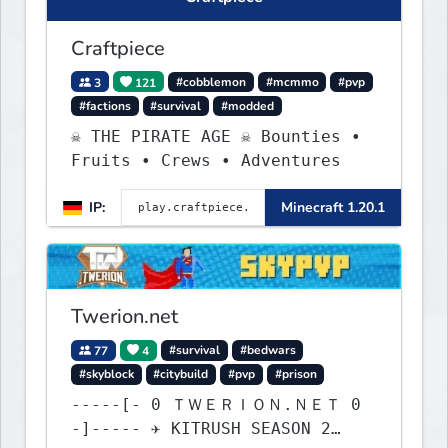
Craftpiece
3
121
#cobblemon
#mcmmo
#pvp
#factions
#survival
#modded
☠ THE PIRATE AGE ☠ Bounties •
Fruits • Crews • Adventures
IP:
Minecraft 1.20.1
Twerion.net
77
4
#survival
#bedwars
#skyblock
#citybuild
#pvp
#prison
-----[- 0 ＴＷＥＲＩＯＮ.ＮＥＴ 0
-]----- ✈ KITRUSH SEASON 2