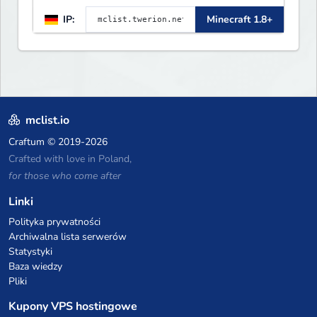
RELEASE ✈ 0d, 13h, 8m
IP:
Minecraft 1.8+
mclist.io
Craftum
© 2019-2026
Crafted with love in Poland,
for those who come after
Linki
Polityka prywatności
Archiwalna lista serwerów
Statystyki
Baza wiedzy
Pliki
Kupony VPS hostingowe