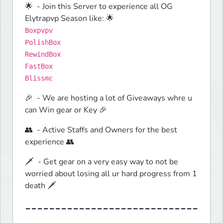
🌟  - Join this Server to experience all OG 
Boxpvpv
PolishBox
RewindBox
FastBox
Blissmc
🎉  - We are hosting a lot of Giveaways whre u 
can Win gear or Key 🎉 
👥  - Active Staffs and Owners for the best 
experience 👥 
🗡️  - Get gear on a very easy way to not be 
worried about losing all ur hard progress from 1 
death 🗡️ 
-----------------------------