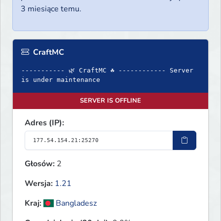
3 miesiące temu.
CraftMC
----------- 🌿 CraftMC ☘ ------------ Server
is under maintenance
SERVER IS OFFLINE
Adres (IP):
Głosów:
2
Wersja:
1.21
Kraj:
Bangladesz