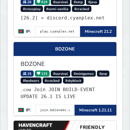
26
619
#survival
#smp
#java
#crossplay
#semi-vanilla
#cracked
[26.2] » discord.cyanplex.net
IP:
Minecraft 21.2
BDZONE
BDZONE
15
133
#survival
#minigames
#pvp
#bedwars
#cracked
#skyblock
.ᴄᴏᴍ Join JOIN BUILD-EVENT
UPDATE 26.1 IS LIVE
IP:
Minecraft 1.21.11