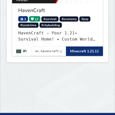
HavenCraft
3
12
#survival
#economy
#pvp
#landclime
#citybuilding
HavenCraft — Your 1.21+
Survival Home! ✦ Custom World
— Unique terrain generation ✦
IP:
Minecraft 1.21.11
Player Economy — Trade & build
wealth ✦ Land Claims — Protect
what you build ✦ Weekly Events
— Always something fun ✦ Zero
P2W — Fair play for everyone