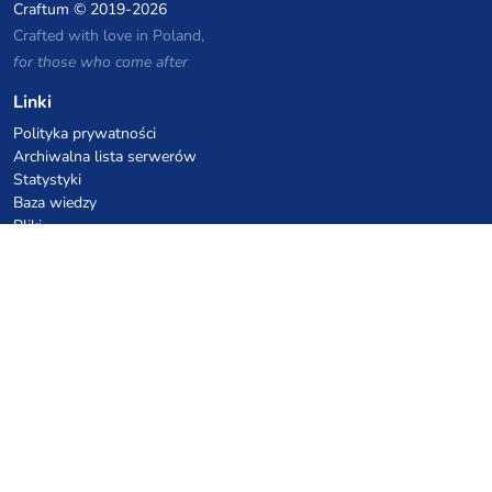
Craftum
© 2019-2026
Crafted with love in Poland,
for those who come after
Linki
Polityka prywatności
Archiwalna lista serwerów
Statystyki
Baza wiedzy
Pliki
Kupony VPS hostingowe
netcup
Hetzner
SkillHost.pl
Kupony hostingu Minecraft
Craftserve
IceHost.pl
Kupony AI