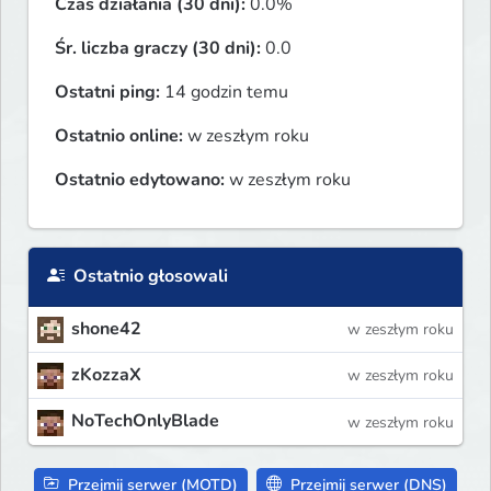
Czas działania (30 dni):
0.0%
Śr. liczba graczy (30 dni):
0.0
Ostatni ping:
14 godzin temu
Ostatnio online:
w zeszłym roku
Ostatnio edytowano:
w zeszłym roku
Ostatnio głosowali
shone42
w zeszłym roku
zKozzaX
w zeszłym roku
NoTechOnlyBlade
w zeszłym roku
Przejmij serwer (MOTD)
Przejmij serwer (DNS)