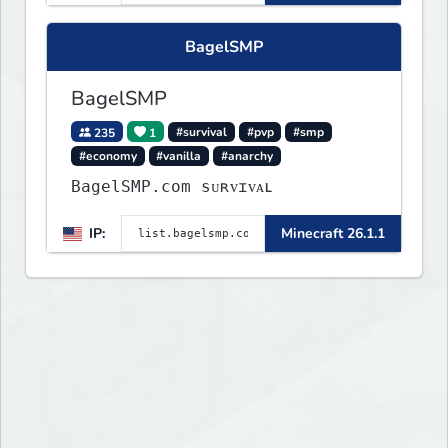
BagelSMP
BagelSMP
235
1
#survival
#pvp
#smp
#economy
#vanilla
#anarchy
BagelSMP.com ѕᴜʀᴠɪᴠᴀʟ
IP:
Minecraft 26.1.1