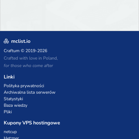
mclist.io
Craftum
© 2019-2026
Crafted with love in Poland,
for those who come after
Linki
Polityka prywatności
Archiwalna lista serwerów
Statystyki
Baza wiedzy
Pliki
Kupony VPS hostingowe
netcup
Hetzner