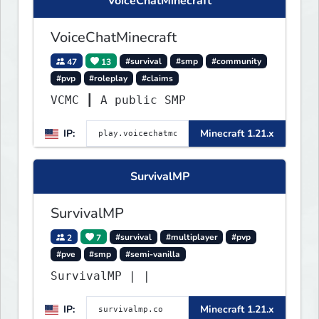
VoiceChatMinecraft
VoiceChatMinecraft
47
13
#survival
#smp
#community
#pvp
#roleplay
#claims
VCMC ┃ A public SMP
IP:
Minecraft 1.21.x
SurvivalMP
SurvivalMP
2
7
#survival
#multiplayer
#pvp
#pve
#smp
#semi-vanilla
SurvivalMP | |
IP:
Minecraft 1.21.x