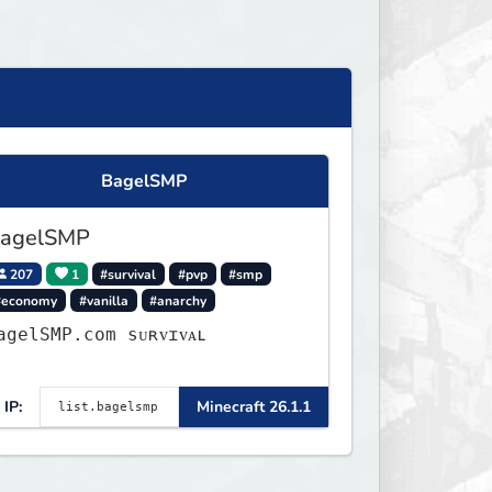
BagelSMP
agelSMP
207
1
#survival
#pvp
#smp
#economy
#vanilla
#anarchy
agelSMP.com ѕᴜʀᴠɪᴠᴀʟ
IP:
Minecraft 26.1.1