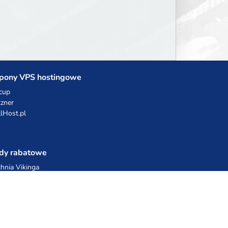
pony VPS hostingowe
cup
zner
llHost.pl
dy rabatowe
hnia Vikinga
ulka Catering
egro Share
erFolks.pl
sting.pl