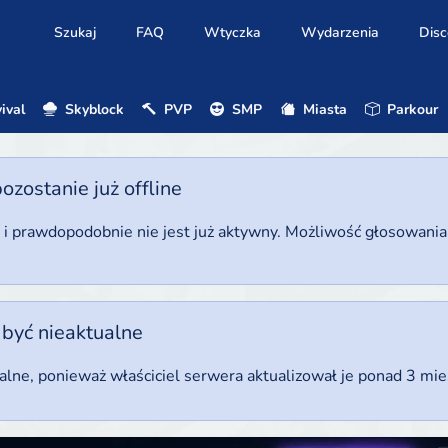
Szukaj
FAQ
Wtyczka
Wydarzenia
Disc
ival
Skyblock
PVP
SMP
Miasta
Parkour
ostanie już offline
u i prawdopodobnie nie jest już aktywny. Możliwość głosowani
 być nieaktualne
ualne, ponieważ właściciel serwera aktualizował je ponad 3 mi