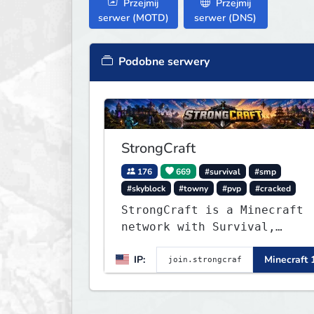
Przejmij
Przejmij
serwer (MOTD)
serwer (DNS)
Podobne serwery
StrongCraft
176
669
#survival
#smp
#skyblock
#towny
#pvp
#cracked
StrongCraft is a Minecraft
network with Survival,
Creative, Skyblock, Prison,
IP:
Minecraft 
Towny, PvP, LifeSteal,
Events, and more. Pick a
server and start playing.