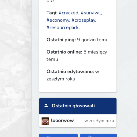
0.0
Tagi:
#cracked
,
#survival
,
#economy
,
#crossplay
,
#resourcepack
,
Ostatni ping:
9 godzin temu
Ostatnio online:
5 miesięcy
temu
Ostatnio edytowano:
w
zeszłym roku
Ostatnio głosowali
looorwow
w zeszłym roku