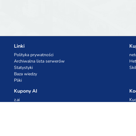
Linki
Ku
Polityka prywatności
net
Archiwalna lista serwerów
Het
Statystyki
Ski
Baza wiedzy
Pliki
Kupony AI
Ko
z.ai
Kuc
MiniMax
Ceb
All
cyb
dho