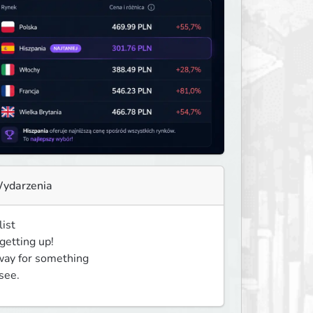
ydarzenia
ist

etting up!

way for something

see.