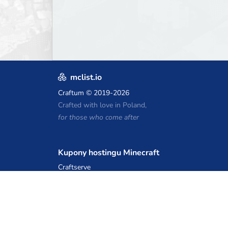
mclist.io
Craftum
© 2019-2026
Crafted with love in Poland,
for those who come after
Kupony hostingu Minecraft
Craftserve
IceHost.pl