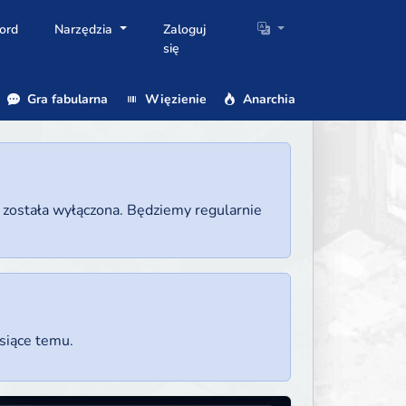
ord
Narzędzia
Zaloguj
się
Gra fabularna
Więzienie
Anarchia
a została wyłączona. Będziemy regularnie
esiące temu.