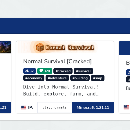
Normal Survival [Cracked]
B
32
320
#cracked
#survival
#economy
#adventure
#building
#smp
Dive into Normal Survival!
B
Build, explore, farm, and
create with a friendly
1.21
IP:
Minecraft 1.21.11
community. Enjoy weekly
updates, new features, and
endless adventures!