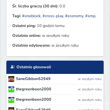
Śr. liczba graczy (30 dni):
0.0
Tagi:
#oneblock
,
#cross-play
,
#economy
,
#smp
,
Ostatni ping:
10 godzin temu
Ostatnio online:
w zeszłym roku
Ostatnio edytowano:
w zeszłym roku
Ostatnio głosowali
SaneGibbon52949
w zeszłym roku
thegreenbeen2000
w zeszłym roku
thegreenbeen2000
w zeszłym roku
SaneGibbon52949