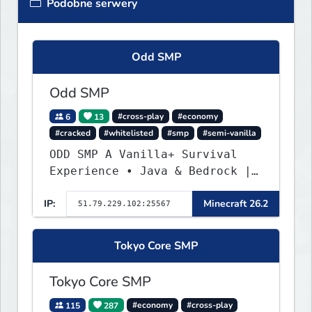
Podobne serwery
Odd SMP
Odd SMP
6
13
#cross-play
#economy
#cracked
#whitelisted
#smp
#semi-vanilla
ODD SMP A Vanilla+ Survival
Experience • Java & Bedrock |
Join the Adventure
IP:
Minecraft 26.2
Tokyo Core SMP
Tokyo Core SMP
115
287
#economy
#cross-play