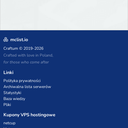
mclist.io
Craftum
© 2019-2026
Crafted with love in Poland,
for those who come after
Linki
Polityka prywatności
Archiwalna lista serwerów
Statystyki
Baza wiedzy
Pliki
Kupony VPS hostingowe
netcup