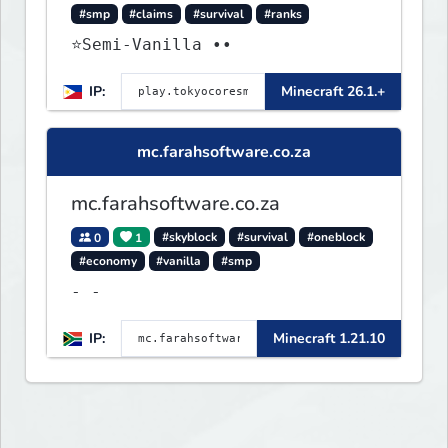
#smp
#claims
#survival
#ranks
⭐Semi-Vanilla ••
IP:
Minecraft 26.1.+
mc.farahsoftware.co.za
mc.farahsoftware.co.za
0
1
#skyblock
#survival
#oneblock
#economy
#vanilla
#smp
- -
IP:
Minecraft 1.21.10