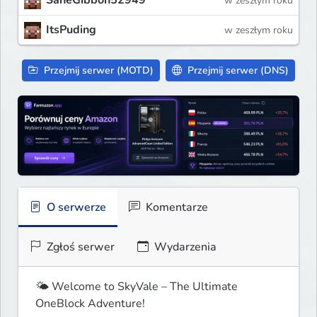
w zeszłym roku
ItsPuding
w zeszłym roku
Przejmij serwer (MOTD)
Przejmij serwer (DNS)
O serwerze
Komentarze
Zgłoś serwer
Wydarzenia
🌤️ Welcome to SkyVale – The Ultimate 
OneBlock Adventure!