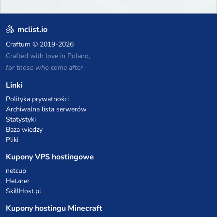
mclist.io
Craftum
© 2019-2026
Crafted with love in Poland,
for those who come after
Linki
Polityka prywatności
Archiwalna lista serwerów
Statystyki
Baza wiedzy
Pliki
Kupony VPS hostingowe
netcup
Hetzner
SkillHost.pl
Kupony hostingu Minecraft