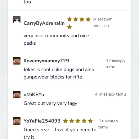
too
w zeszłym
CarryByAdrenalin
miesiącu
very nice community and nice
packs
Ilovemymummy729
4 miesięcy
temu
Joker is cool i like dogs and also
gunpowder blocks for rifle
uMiKEYu
4 miesięcy temu
Great but very very lagy
YoYaFie254093
4 miesięcy
temu
Goed server i love it you need to
try it