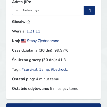
Adres (IP):
Głosów:
0
Wersja:
1.21.11
Kraj:
Stany Zjednoczone
Czas działania (30 dni):
99.97%
Śr. liczba graczy (30 dni):
41.31
Tagi:
#survival
,
#smp
,
#bedrock
,
Ostatni ping:
4 minut temu
Ostatnio edytowano:
6 miesięcy temu