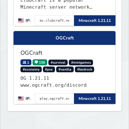
ClubCraft is a popular
Minecraft server network
offering a variety of game
IP:
Minecraft 1.21.11
modes, including Survival,
Lifesteal, FFA BoxPVP,
SkyBlock, KitPVP and many
OGCraft
more.
OGCraft
1
158
#survival
#minigames
#economy
#pve
#vanilla
#bedrock
OG 1.21.11
www.ogcraft.org/discord
IP:
Minecraft 1.21.11