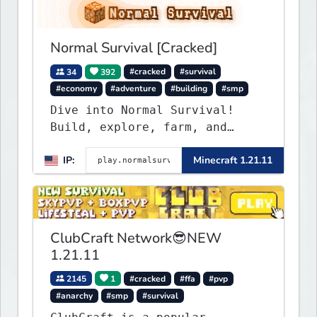
Normal Survival [Cracked]
34
392
#cracked
#survival
#economy
#adventure
#building
#smp
Dive into Normal Survival!
Build, explore, farm, and
create with a friendly
IP:
Minecraft 1.21.11
community. Enjoy weekly
updates, new features, and
endless adventures!
ClubCraft Network😎NEW
1.21.11
2145
1
#cracked
#ffa
#pvp
#anarchy
#smp
#survival