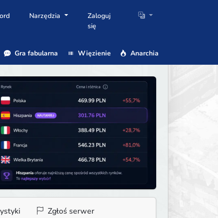
ord
Narzędzia
Zaloguj
się
Gra fabularna
Więzienie
Anarchia
ystyki
Zgłoś serwer