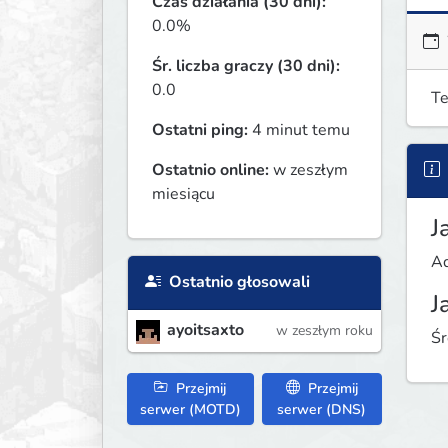
Czas działania (30 dni):
0.0%
Śr. liczba graczy (30 dni):
0.0
Te
Ostatni ping:
4 minut temu
Ostatnio online:
w zeszłym
miesiącu
J
Ad
Ostatnio głosowali
J
ayoitsaxto
w zeszłym roku
Śr
Przejmij
Przejmij
serwer (MOTD)
serwer (DNS)