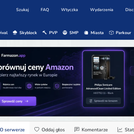
Szukaj
FAQ
Wtyczka
Wydarzenia
Disc
ival
Skyblock
PVP
SMP
Miasta
Parkour
O serwerze
Oddaj głos
Komentarze
Stat