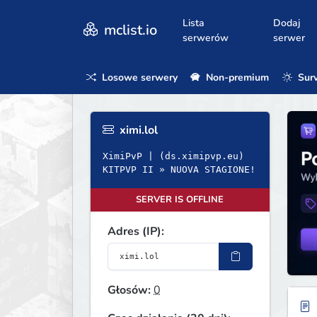
Lista
Dodaj
mclist.io
serwerów
serwer
Losowe serwery
Non-premium
Surv
ximi.lol
XimiPvP | (ds.ximipvp.eu)
KITPVP II » NUOVA STAGIONE!
SERVER IS OFFLINE
Adres (IP):
Głosów:
0