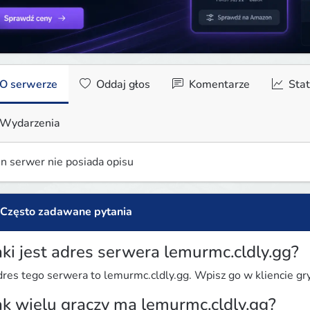
O serwerze
Oddaj głos
Komentarze
Stat
Wydarzenia
n serwer nie posiada opisu
Często zadawane pytania
aki jest adres serwera lemurmc.cldly.gg?
res tego serwera to lemurmc.cldly.gg. Wpisz go w kliencie gry 
ak wielu graczy ma lemurmc.cldly.gg?