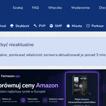
Szukaj
FAQ
Wtyczka
Wydarzenia
Disc
ival
Skyblock
PVP
SMP
Miasta
Parkour
 być nieaktualne
ualne, ponieważ właściciel serwera aktualizował je ponad 3 mi