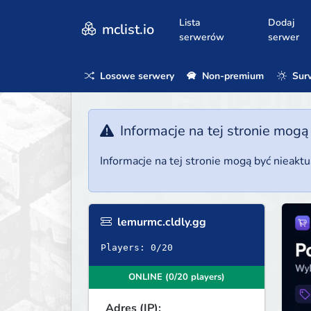
Lista
Dodaj
mclist.io
serwerów
serwer
Losowe serwery
Non-premium
Surv
Informacje na tej stronie mogą
Informacje na tej stronie mogą być nieakt
lemurmc.cldly.gg
Players: 0/20
ONLINE (0/20 players)
Adres (IP):