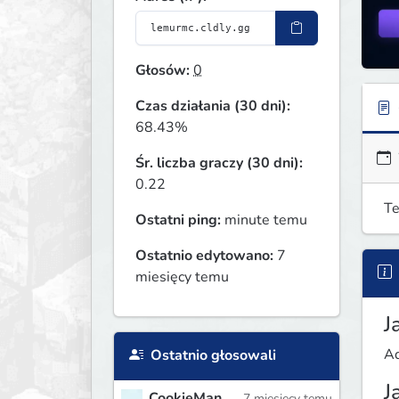
Głosów:
0
Czas działania (30 dni):
68.43%
Śr. liczba graczy (30 dni):
0.22
Te
Ostatni ping:
minute temu
Ostatnio edytowano:
7
miesięcy temu
J
Ad
Ostatnio głosowali
J
CookieMan
7 miesięcy temu