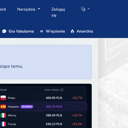
ord
Narzędzia
Zaloguj
się
Gra fabularna
Więzienie
Anarchia
esiące temu.