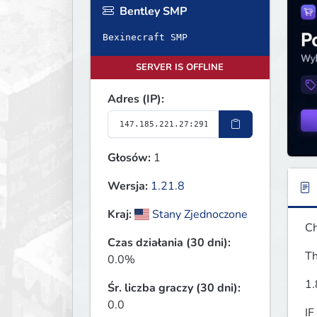
Bentley SMP
Bexinecraft SMP
SERVER IS OFFLINE
Adres (IP):
Głosów:
1
Wersja:
1.21.8
Kraj:
Stany Zjednoczone
Ch
Czas działania (30 dni):
Th
0.0%
1.
Śr. liczba graczy (30 dni):
0.0
IF