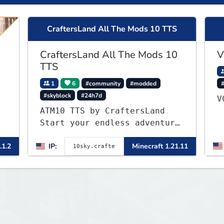
CraftersLand All The Mods 10 TTS
CraftersLand All The Mods 10
V
TTS
1
6
#community
#modded
#skyblock
#24h7d
▌
ATM10 TTS by CraftersLand
▌
Start your endless adventure
now! v2.0.2
.1.2
IP:
Minecraft 1.21.11