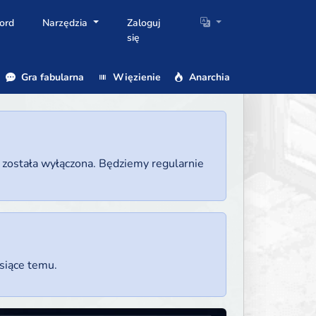
ord
Narzędzia
Zaloguj
się
Gra fabularna
Więzienie
Anarchia
a została wyłączona. Będziemy regularnie
esiące temu.