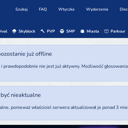
Szukaj
FAQ
Wtyczka
Wydarzenia
Disc
ival
Skyblock
PVP
SMP
Miasta
Parkour
ostanie już offline
u i prawdopodobnie nie jest już aktywny. Możliwość głosowani
 być nieaktualne
ualne, ponieważ właściciel serwera aktualizował je ponad 3 mi