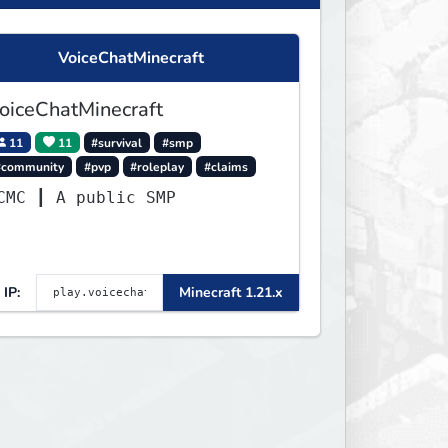
VoiceChatMinecraft
oiceChatMinecraft
11
11
#survival
#smp
#community
#pvp
#roleplay
#claims
VCMC ┃ A public SMP
IP:
Minecraft 1.21.x