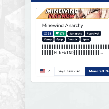
Minewind Anarchy
92
176
#anarchy
#survival
#smp
#pvp
#magic
#pve
▌▌▌▌▌▌▌▌▌▌▌▌▌▌▌▌▌▌▌▌▌▌▌▌▌▌▌
▌▌▌▌▌MINEWIND▌▌▌▌▌▌▌▌▌▌▌
▌▌▌▌▌▌▌▌▌▌▌▌▌▌▌▌▌▌▌▌▌▌▌▌▌▌▌
▌▌▌▌▌▌▌▌▌▌▌▌▌▌▌▌▌▌▌▌▌▌▌▌
IP:
Minecraft 26