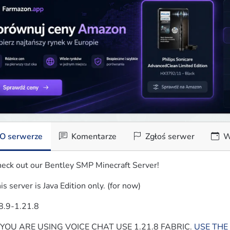
O serwerze
Komentarze
Zgłoś serwer
W
eck out our Bentley SMP Minecraft Server!
is server is Java Edition only. (for now)
8.9-1.21.8
 YOU ARE USING VOICE CHAT USE 1.21.8 FABRIC. 
USE THE