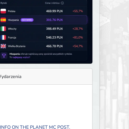
ydarzenia
 INFO ON THE PLANET MC POST.