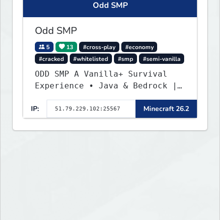
Odd SMP
more!
Odd SMP
5
13
#cross-play
#economy
#cracked
#whitelisted
#smp
#semi-vanilla
ODD SMP A Vanilla+ Survival
Experience • Java & Bedrock |
Join the Adventure
IP:
Minecraft 26.2