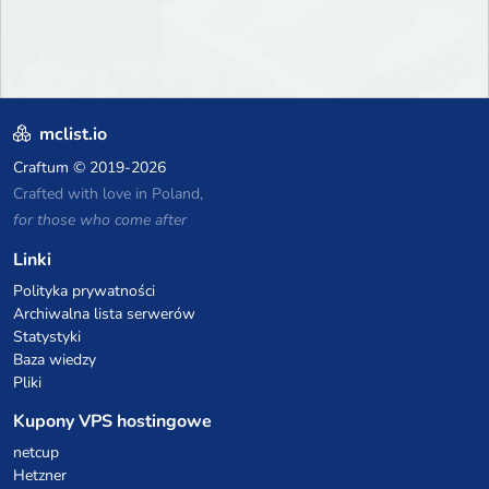
mclist.io
Craftum
© 2019-2026
Crafted with love in Poland,
for those who come after
Linki
Polityka prywatności
Archiwalna lista serwerów
Statystyki
Baza wiedzy
Pliki
Kupony VPS hostingowe
netcup
Hetzner