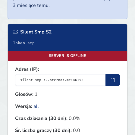
3 miesiące temu.
Silent Smp S2
Token smp
SERVER IS OFFLINE
Adres (IP):
Głosów:
1
Wersja:
all
Czas działania (30 dni):
0.0%
Śr. liczba graczy (30 dni):
0.0