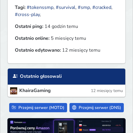
Tagi:
#tokenssmp
,
#survival
,
#smp
,
#cracked
,
#cross-play
,
Ostatni ping:
14 godzin temu
Ostatnio online:
5 miesięcy temu
Ostatnio edytowano:
12 miesięcy temu
Ostatnio głosowali
KhairaGaming
12 miesięcy temu
Przejmij serwer (MOTD)
Przejmij serwer (DNS)