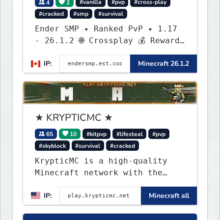
4
2
#vanilla
#pvp
#cross-play
#cracked
#smp
#survival
Ender SMP ✦ Ranked PvP ✦ 1.17
- 26.1.2 🌐 Crossplay 💰 Rewards
🛠 Custom Gear
IP:
Minecraft 26.1.2
★ KRYPTICMC ★
65
10
#kitpvp
#lifesteal
#pvp
#skyblock
#survival
#cracked
KrypticMC is a high-quality
Minecraft network with the
BEST gamemodes you'll ever
IP:
Minecraft all
play. Minigames, KitPvP,
Lifesteal, Prison, Practice,
Bedwars, Skywars, & much much