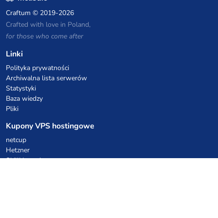
Craftum
© 2019-2026
Crafted with love in Poland,
for those who come after
Linki
Polityka prywatności
Archiwalna lista serwerów
Statystyki
Baza wiedzy
Pliki
Kupony VPS hostingowe
netcup
Hetzner
SkillHost.pl
Kupony hostingu Minecraft
Craftserve
IceHost.pl