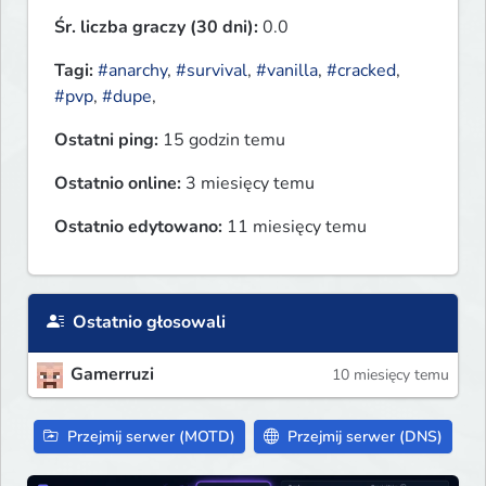
Śr. liczba graczy (30 dni):
0.0
Tagi:
#anarchy
,
#survival
,
#vanilla
,
#cracked
,
#pvp
,
#dupe
,
Ostatni ping:
15 godzin temu
Ostatnio online:
3 miesięcy temu
Ostatnio edytowano:
11 miesięcy temu
Ostatnio głosowali
Gamerruzi
10 miesięcy temu
Przejmij serwer (MOTD)
Przejmij serwer (DNS)