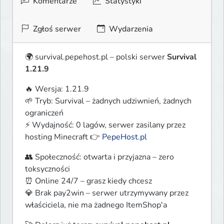
Komentarze
Statystyki
Zgłoś serwer
Wydarzenia
🌍 survival.pepehost.pl – polski serwer 
Survival 
1.21.9
🔥 Wersja: 1.21.9

🌱 Tryb: Survival – żadnych udziwnień, żadnych 
ograniczeń

⚡ Wydajność: 0 lagów, serwer zasilany przez 
hosting Minecraft 👉 
PepeHost.pl
👥 Społeczność: otwarta i przyjazna – zero 
toksyczności

⏰ Online 24/7 – grasz kiedy chcesz

💎 Brak pay2win – serwer utrzymywany przez 
właściciela, nie ma żadnego ItemShop'a