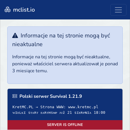
mclist.io
Informacje na tej stronie mogą być
nieaktualne
Informacje na tej stronie mogą być nieaktualne,
ponieważ właściciel serwera aktualizował je ponad
3 miesiące temu.
Polski serwer Survival 1.21.9
KretMC.PL → Strona WWW: www.kretmc.pl
ᴡɪᴇʟᴋɪ sᴛᴀʀᴛ ᴇᴀʀᴛʜsᴍᴘ ᴊᴜż 21 sɪᴇʀᴘɴɪᴀ 18:00
SERVER IS OFFLINE