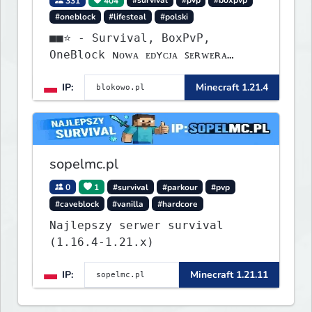
331
404
#survival
#pvp
#boxpvp
#oneblock
#lifesteal
#polski
■■⭐ - Survival, BoxPvP,
OneBlock ɴᴏᴡᴀ ᴇᴅʏᴄᴊᴀ ꜱᴇʀᴡᴇʀᴀ
ᴡʏꜱᴛᴀʀᴛᴏᴡᴀʟᴀ!
IP:
Minecraft 1.21.4
sopelmc.pl
0
1
#survival
#parkour
#pvp
#caveblock
#vanilla
#hardcore
Najlepszy serwer survival
(1.16.4-1.21.x)
IP:
Minecraft 1.21.11