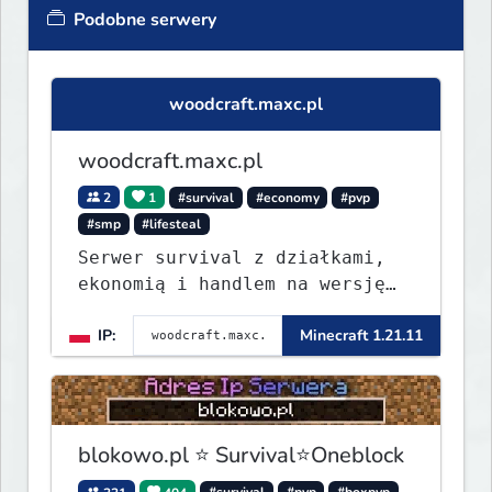
Podobne serwery
woodcraft.maxc.pl
woodcraft.maxc.pl
2
1
#survival
#economy
#pvp
#smp
#lifesteal
Serwer survival z działkami,
ekonomią i handlem na wersję
1.8 - 26.1.1. Rekru ON
IP:
Minecraft 1.21.11
blokowo.pl ⭐ Survival⭐Oneblock