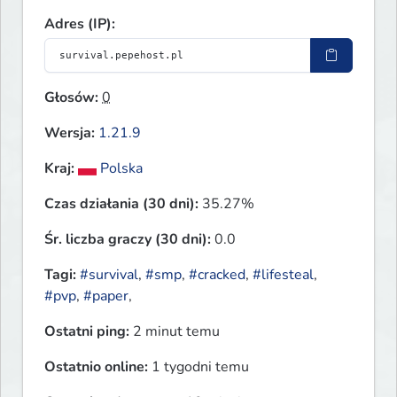
Adres (IP):
Głosów:
0
Wersja:
1.21.9
Kraj:
Polska
Czas działania (30 dni):
35.27%
Śr. liczba graczy (30 dni):
0.0
Tagi:
#survival
,
#smp
,
#cracked
,
#lifesteal
,
#pvp
,
#paper
,
Ostatni ping:
2 minut temu
Ostatnio online:
1 tygodni temu