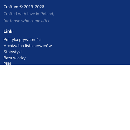
Craftum
© 2019-2026
Crafted with love in Poland,
for those who come after
Linki
Polityka prywatności
Archiwalna lista serwerów
Statystyki
Baza wiedzy
Pliki
Kupony VPS hostingowe
netcup
Hetzner
SkillHost.pl
Kupony hostingu Minecraft
Craftserve
IceHost.pl
Kupony AI