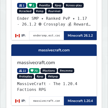
1
1
#vanilla
#pvp
#cross-play
#cracked
#smp
#survival
Ender SMP ✦ Ranked PvP ✦ 1.17
- 26.1.2 🌐 Crossplay 💰 Rewards
🛠 Custom Gear
IP:
Minecraft 26.1.2
massivecraft.com
massivecraft.com
22
70
#factions
#mcmmo
#roleplay
#pvp
#kitpvp
MassiveCraft - The 1.20.4
Factions RPG
IP:
Minecraft 1.20.4