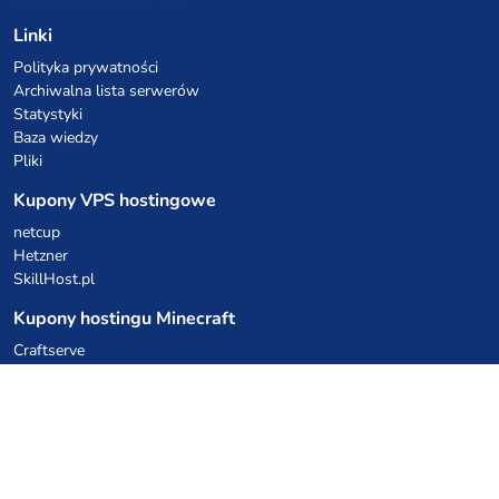
Linki
Polityka prywatności
Archiwalna lista serwerów
Statystyki
Baza wiedzy
Pliki
Kupony VPS hostingowe
netcup
Hetzner
SkillHost.pl
Kupony hostingu Minecraft
Craftserve
IceHost.pl
Kupony AI
z.ai
MiniMax