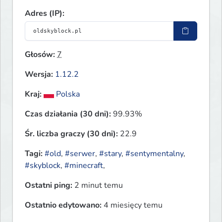
Adres (IP):
Głosów:
7
Wersja:
1.12.2
Kraj:
Polska
Czas działania (30 dni):
99.93%
Śr. liczba graczy (30 dni):
22.9
Tagi:
#old
,
#serwer
,
#stary
,
#sentymentalny
,
#skyblock
,
#minecraft
,
Ostatni ping:
2 minut temu
Ostatnio edytowano:
4 miesięcy temu