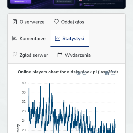
O serwerze
Oddaj głos
Komentarze
Statystyki
Zgłoś serwer
Wydarzenia
Online players chart for oldskyblock.pl (last 30 days)
40
36
32
28
24
Graczy
20