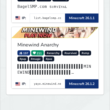
BagelSMP.com ѕᴜʀᴠɪᴠᴀʟ
IP:
Minecraft 26.1.1
Minewind Anarchy
197
211
#anarchy
#survival
#smp
#pvp
#magic
#pve
▌▌▌▌▌▌▌▌▌▌▌▌▌▌▌▌▌▌▌▌▌▌▌▌▌▌▌MIN
EWIND▌▌▌▌▌▌▌▌▌▌▌▌▌▌▌▌▌
▌▌▌▌▌▌▌▌▌▌▌▌▌▌▌▌▌▌▌▌▌▌▌▌▌▌▌▌▌▌
IP:
Minecraft 26.1.2
▌▌▌▌▌▌▌▌▌▌▌▌▌▌▌▌▌▌▌▌▌▌