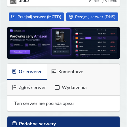
leocz
8 miesięcy temu
Przejmij serwer (MOTD)
Przejmij serwer (DNS)
O serwerze
Komentarze
Zgłoś serwer
Wydarzenia
Ten serwer nie posiada opisu
Podobne serwery