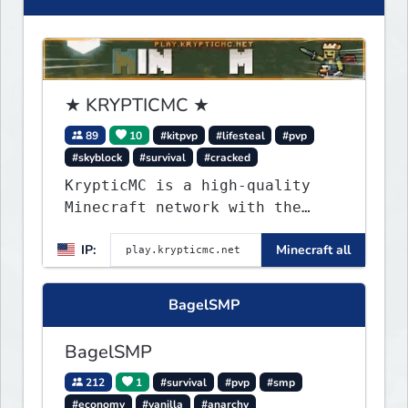
★ KRYPTICMC ★
89
10
#kitpvp
#lifesteal
#pvp
#skyblock
#survival
#cracked
KrypticMC is a high-quality
Minecraft network with the
BEST gamemodes you'll ever
IP:
Minecraft all
play. Minigames, KitPvP,
Lifesteal, Prison, Practice,
Bedwars, Skywars, & much much
BagelSMP
more!
BagelSMP
212
1
#survival
#pvp
#smp
#economy
#vanilla
#anarchy