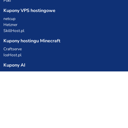
Pliki
Kupony VPS hostingowe
netcup
Hetzner
SkillHost.pl
Kupony hostingu Minecraft
Craftserve
IceHost.pl
Kupony AI
z.ai
MiniMax
Kody rabatowe
Kuchnia Vikinga
Cebulka Catering
Allegro Share
cyberFolks.pl
dhosting.pl