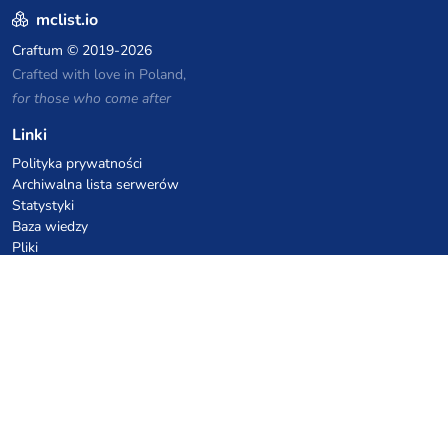
mclist.io
Craftum
© 2019-2026
Crafted with love in Poland,
for those who come after
Linki
Polityka prywatności
Archiwalna lista serwerów
Statystyki
Baza wiedzy
Pliki
Kupony VPS hostingowe
netcup
Hetzner
SkillHost.pl
Kupony hostingu Minecraft
Craftserve
IceHost.pl