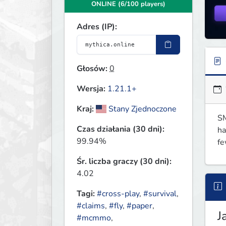
ONLINE (6/100 players)
Adres (IP):
Głosów:
0
Wersja:
1.21.1+
Kraj:
Stany Zjednoczone
SM
Czas działania (30 dni):
ha
99.94%
fe
Śr. liczba graczy (30 dni):
4.02
Tagi:
#cross-play
,
#survival
,
#claims
,
#fly
,
#paper
,
J
#mcmmo
,