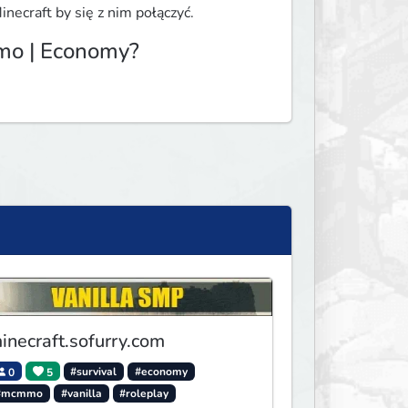
necraft by się z nim połączyć.
mmo | Economy?
inecraft.sofurry.com
0
5
#survival
#economy
#mcmmo
#vanilla
#roleplay