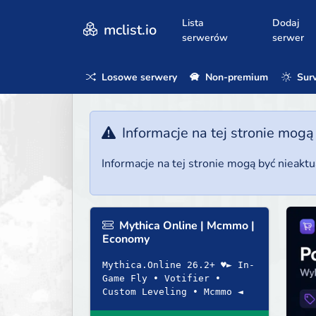
Lista
Dodaj
mclist.io
serwerów
serwer
Losowe serwery
Non-premium
Surv
Informacje na tej stronie mogą
Informacje na tej stronie mogą być nieakt
Mythica Online | Mcmmo |
Economy
Mythica.Online 26.2+ ♥► In-
Game Fly • Votifier •
Custom Leveling • Mcmmo ◄