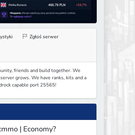
ystyki
Zgłoś serwer
nity, friends and build together. We 
 server grows. We have ranks, kits and a 
drock capable port 25565!
 Mcmmo | Economy?