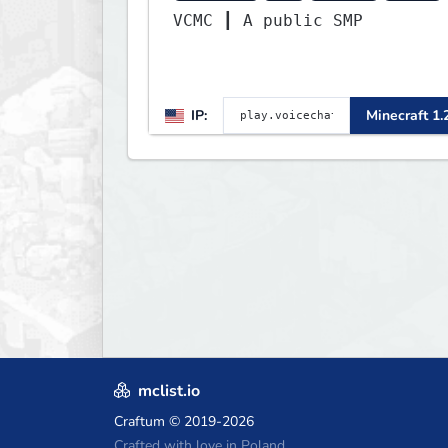
VCMC ┃ A public SMP
IP:
Minecraft 1.
mclist.io
Craftum
© 2019-2026
Crafted with love in Poland,