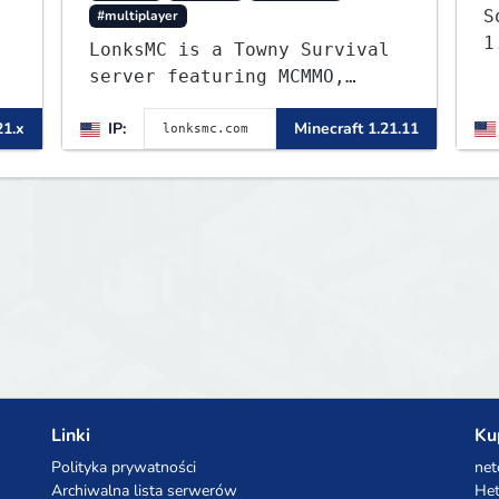
S
#multiplayer
1
LonksMC is a Towny Survival
server featuring MCMMO,
Jobs, free rank progression,
21.x
IP:
Minecraft 1.21.11
and weekly events. We focus
on a friendly community,
balanced economy, and long-
term survival gameplay.
Linki
Ku
Polityka prywatności
net
Archiwalna lista serwerów
Het