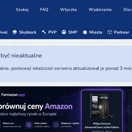
Szukaj
FAQ
Wtyczka
Wydarzenia
Disc
ival
Skyblock
PVP
SMP
Miasta
Parkour
 być nieaktualne
ualne, ponieważ właściciel serwera aktualizował je ponad 3 mi