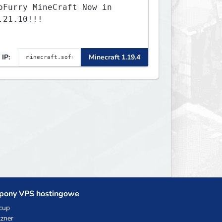
oFurry MineCraft Now in
.21.10!!!
IP:
Minecraft 1.19.4
pony VPS hostingowe
cup
zner