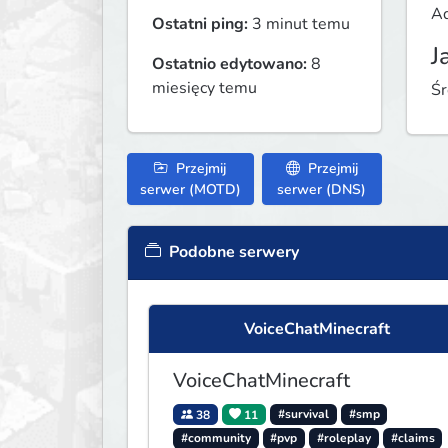
Ad
Ostatni ping:
3 minut temu
J
Ostatnio edytowano:
8
miesięcy temu
Śr
Przejmij
Przejmij
serwer (MOTD)
serwer (DNS)
Podobne serwery
VoiceChatMinecraft
VoiceChatMinecraft
38
11
#survival
#smp
#community
#pvp
#roleplay
#claims