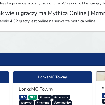
res tego serwera to mythica.online. Wpisz go w kliencie gry Mi
ak wielu graczy ma Mythica Online | Mc
ednio 4.02 graczy jest online na serwerze mythica.online
LonksMC Towny
m
LonksMC Towny
0
8
#towny
#economy
#survival
#mcmmo
#community