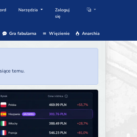
ord
Narzędzia
Zaloguj
się
Gra fabularna
Więzienie
Anarchia
esiące temu.