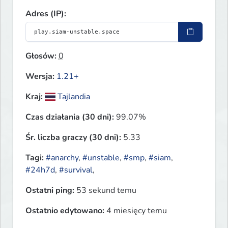
Adres (IP):
Głosów:
0
Wersja:
1.21+
Kraj:
Tajlandia
Czas działania (30 dni):
99.07%
Śr. liczba graczy (30 dni):
5.33
Tagi:
#anarchy
,
#unstable
,
#smp
,
#siam
,
#24h7d
,
#survival
,
Ostatni ping:
53 sekund temu
Ostatnio edytowano:
4 miesięcy temu