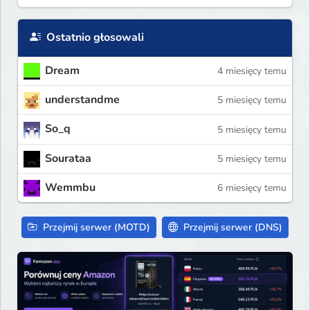
Ostatnio głosowali
Dream
4 miesięcy temu
understandme
5 miesięcy temu
So_q
5 miesięcy temu
Sourataa
5 miesięcy temu
Wemmbu
6 miesięcy temu
Przejmij serwer (MOTD)
Przejmij serwer (DNS)