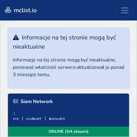
mclist.io
Informacje na tej stronie mogą być
nieaktualne
Informacje na tej stronie mogą być nieaktualne,
ponieważ właściciel serwera aktualizował je ponad
3 miesiące temu.
Siam Network
;
ᴘᴠᴘ | ᴇᴄᴏɴᴏᴍʏ | ʙᴇᴅᴡᴀʀѕ
ONLINE (3/4 players)