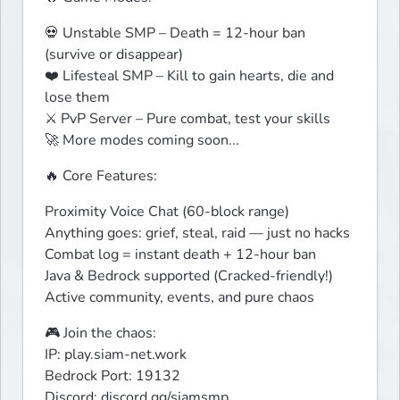
💀 Unstable SMP – Death = 12-hour ban 
(survive or disappear)

❤️ Lifesteal SMP – Kill to gain hearts, die and 
lose them

⚔️ PvP Server – Pure combat, test your skills

🚀 More modes coming soon...
🔥 Core Features:
Proximity Voice Chat (60-block range)

Anything goes: grief, steal, raid — just no hacks

Combat log = instant death + 12-hour ban

Java & Bedrock supported (Cracked-friendly!)

Active community, events, and pure chaos
🎮 Join the chaos:

IP: play.siam-net.work

Bedrock Port: 19132

Discord: discord.gg/siamsmp