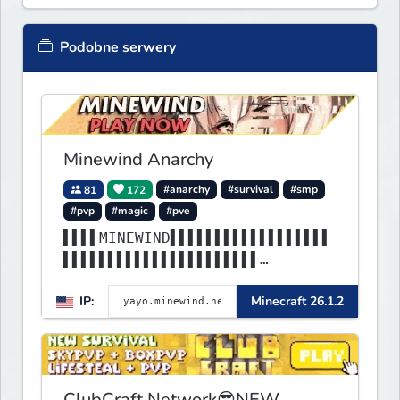
Podobne serwery
Minewind Anarchy
81
172
#anarchy
#survival
#smp
#pvp
#magic
#pve
▌▌▌▌MINEWIND▌▌▌▌▌▌▌▌▌▌▌▌▌▌▌▌▌▌
▌▌▌▌▌▌▌▌▌▌▌▌▌▌▌▌▌▌▌▌▌▌
▌▌▌▌▌▌▌▌▌▌▌▌▌▌▌▌▌▌▌▌▌▌▌▌▌▌▌▌▌▌
IP:
Minecraft 26.1.2
▌▌▌▌▌▌▌▌▌▌▌▌▌▌▌▌▌▌▌▌▌▌
ClubCraft Network😎NEW