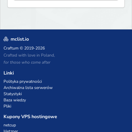
mclist.io
Craftum
© 2019-2026
Crafted with love in Poland,
for those who come after
Linki
Polityka prywatności
Archiwalna lista serwerów
Statystyki
Baza wiedzy
Pliki
Kupony VPS hostingowe
netcup
Hetzner