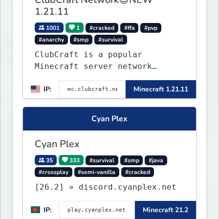
1.21.11
1001
1
#cracked
#ffa
#pvp
#anarchy
#smp
#survival
ClubCraft is a popular
Minecraft server network
offering a variety of game
IP:
Minecraft 1.21.11
modes, including Survival,
Lifesteal, FFA BoxPVP,
SkyBlock, KitPVP and many
Cyan Plex
more.
Cyan Plex
35
333
#survival
#smp
#java
#crossplay
#semi-vanilla
#cracked
[26.2] » discord.cyanplex.net
IP:
Minecraft 21.2