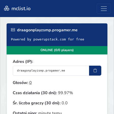
mclist.io
draagonplayzsmp.progamer.me
Powered by powerupstack.com for free
ONLINE (0/0 players)
Adres (IP):
Głosów:
0
Czas działania (30 dni):
99.97%
Śr. liczba graczy (30 dni):
0.0
Ostatni ping:
minute temu