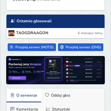
Ostatnio głosowali
TAOGDRAAGON
6 miesięcy temu
Przejmij serwer (MOTD)
Przejmij serwer (DNS)
O serwerze
Oddaj głos
Komentarze
Statystyki