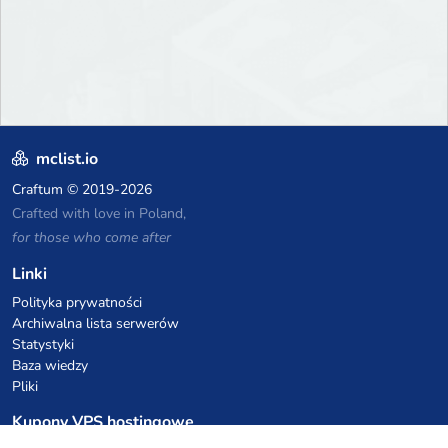
mclist.io
Craftum
© 2019-2026
Crafted with love in Poland,
for those who come after
Linki
Polityka prywatności
Archiwalna lista serwerów
Statystyki
Baza wiedzy
Pliki
Kupony VPS hostingowe