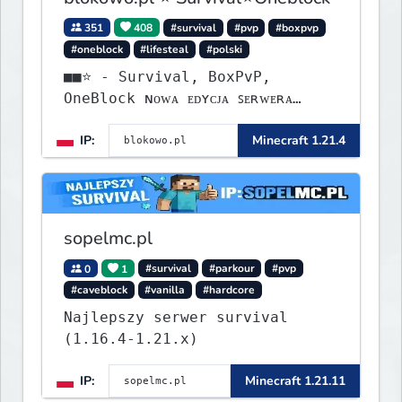
351
408
#survival
#pvp
#boxpvp
#oneblock
#lifesteal
#polski
■■⭐ - Survival, BoxPvP,
OneBlock ɴᴏᴡᴀ ᴇᴅʏᴄᴊᴀ ꜱᴇʀᴡᴇʀᴀ
ᴡʏꜱᴛᴀʀᴛᴏᴡᴀʟᴀ!
IP:
Minecraft 1.21.4
sopelmc.pl
0
1
#survival
#parkour
#pvp
#caveblock
#vanilla
#hardcore
Najlepszy serwer survival
(1.16.4-1.21.x)
IP:
Minecraft 1.21.11