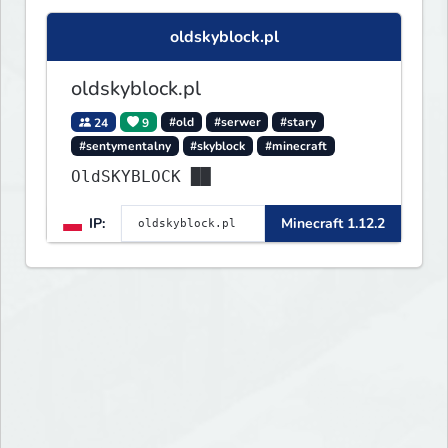
oldskyblock.pl
oldskyblock.pl
24
9
#old
#serwer
#stary
#sentymentalny
#skyblock
#minecraft
OldSKYBLOCK ██
IP:
Minecraft 1.12.2