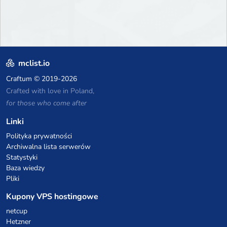
mclist.io
Craftum
© 2019-2026
Crafted with love in Poland,
for those who come after
Linki
Polityka prywatności
Archiwalna lista serwerów
Statystyki
Baza wiedzy
Pliki
Kupony VPS hostingowe
netcup
Hetzner