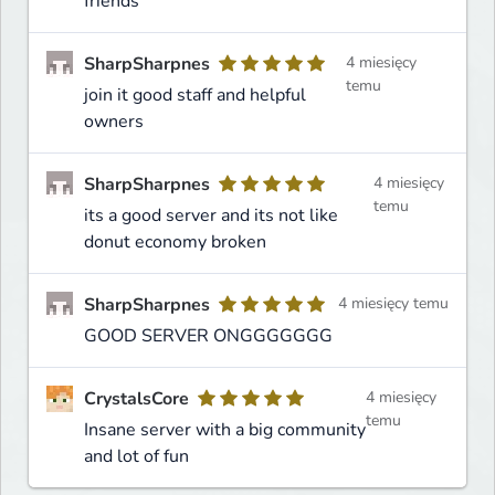
friends
SharpSharpnes
4 miesięcy
temu
join it good staff and helpful
owners
SharpSharpnes
4 miesięcy
temu
its a good server and its not like
donut economy broken
SharpSharpnes
4 miesięcy temu
GOOD SERVER ONGGGGGGG
CrystalsCore
4 miesięcy
temu
Insane server with a big community
and lot of fun