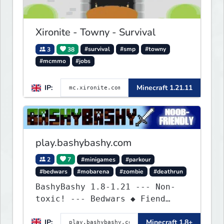
Xironite - Towny - Survival
3
38
#survival
#smp
#towny
#mcmmo
#jobs
IP:
Minecraft 1.21.11
play.bashybashy.com
2
7
#minigames
#parkour
#bedwars
#mobarena
#zombie
#deathrun
BashyBashy 1.8-1.21 --- Non-
toxic! --- Bedwars ◆ Fiend
Fight ◆ Assault Course
IP:
Minecraft 1.8+