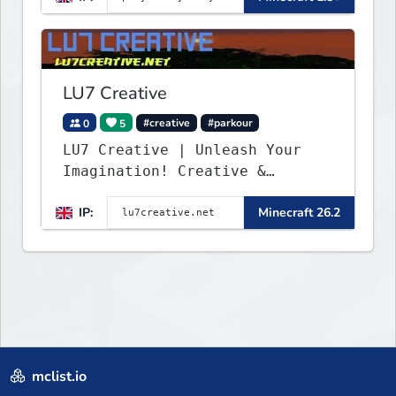
LU7 Creative
0
5
#creative
#parkour
LU7 Creative | Unleash Your
Imagination! Creative &
Parkour - 1.16 - 26.2
IP:
Minecraft 26.2
mclist.io